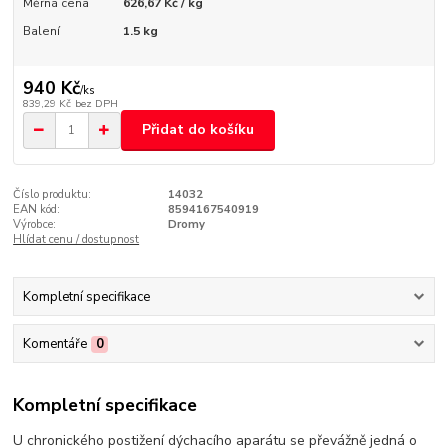
Měrná cena
626,67 Kč / kg
Balení
1.5 kg
940 Kč
/
ks
839,29 Kč
bez DPH
Přidat do košíku
Číslo produktu:
14032
EAN kód:
8594167540919
Výrobce:
Dromy
Hlídat cenu / dostupnost
Kompletní specifikace
Komentáře
0
Kompletní specifikace
U chronického postižení dýchacího aparátu se převážně jedná o