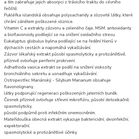
a tím zabraňuje jejich absorpci z trávicího traktu do cévního
řečiště.
Pukléřka islandská obsahuje polysacharidy a slizovité látky, které
chrání zánětem poškozené sliznice.
Vitamin C a extrakty zázvoru a zeleného čaje, MSM: antioxidanty
a bioflavonoidy podílející se na snížení oxidačního stresu.
Eukalyptus globulus bylina podílející se na ředění hlenů v
dýchacích cestách a napomáhá vykašlávání.
Zázvor lékařský extrakt působí spasmolyticky a protizánětlivě,
příznivě ovlivňuje periferní prokrvení.
Adhathoda vasica extrakt se podílí na snížení viskozity
bronchiálního sekretu a usnadňuje vykašlávání.
Ostropestřec Mariánský - Silybum Marianum obsahuje
flavonolignany,
látky podporující regeneraci poškozených jaterních buněk.
Česnek příznivě ovlivňuje střevní mikroflóru, působí detoxikačně,
spasmolyticky,
působí podpůrně proti infekčním onemocněním.
Mateřídouška obecná extrakt vykazuje baktericidní, desinfekční,
expektorační,
spasmolytické a protizánětlivé účinky.