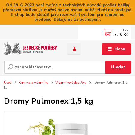
Od 29. 6. 2023 není možné z technických důvodů posílat balíky
přepravní službou, je možný pouze osobní odběr zboží na prodejně.
E-shop bude sloužit jako rezervační systém pro kamennou
prodejnu. Děkujeme za pochopení.
0
ks
za
0 Kč
Menu
Hledat
Úvod
Krmiva a vitamíny
Vitamínové doplňky
Dromy Pulmonex 1,5
kg
Dromy Pulmonex 1,5 kg