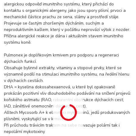
alergickou odpověď imunitního systému, který přichází do
kontaktu s organickými alergeny, jako jsou spory plísní, prvoci a
mechanické částice prachu ze sena, slámy a prostředí stáje.
Projevuje se častým zhoršeným dýcháním, suchým a
neproduktivním kašlem, který v počátku neprovází výtok z nozder.
Příčina alergické reakce je dána i aktuálním stavem imunitního
systému koně.
Pulmonex je doplňkovým krmivem pro podporu a regeneraci
dýchacích funkcí.
Obsahuje bylinné extrakty, vitaminy a stopové prvky, které se
významně podílí na stimulaci imunitního systému, na ředění hlenu
v dýchacích cestách.
DHA = kyselina dokosahexaenová, u které byl opakovaně
prokázán pozitivní vliv dlouhodobého podávání na snížení projevů:
koňského astmatu (RAO, rekurentní obstrukce dýchacích cest;
IAD, zánětlivé onemocnění dýchacích cest).
Alltech Mycosorb A+ k eliminaci mykotoxinů, jedů produkovaných
plísněmi, vyskytující se v krmivech.
Při průchodu trávicím traktem na sebe navazuje polární tak i
nepolární mykotoxiny