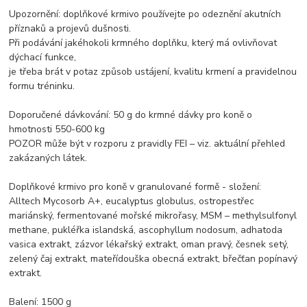
Upozornění: doplňkové krmivo používejte po odeznění akutních
příznaků a projevů dušnosti.
Při podávání jakéhokoli krmného doplňku, který má ovlivňovat
dýchací funkce,
je třeba brát v potaz způsob ustájení, kvalitu krmení a pravidelnou
formu tréninku.
Doporučené dávkování: 50 g do krmné dávky pro koně o
hmotnosti 550-600 kg
POZOR může být v rozporu z pravidly FEI – viz. aktuální přehled
zakázaných látek.
Doplňkové krmivo pro koně v granulované formě - složení:
Alltech Mycosorb A+, eucalyptus globulus, ostropestřec
mariánský, fermentované mořské mikrořasy, MSM – methylsulfonyl
methane, pukléřka islandská, ascophyllum nodosum, adhatoda
vasica extrakt, zázvor lékařský extrakt, oman pravý, česnek setý,
zelený čaj extrakt, mateřídouška obecná extrakt, břečťan popínavý
extrakt.
Balení: 1500 g