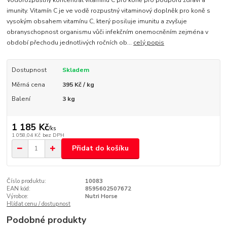
Vodorozpustný koncentrát vitaminu C pro koně pro podporu zdraví a
imunity. Vitamín C je ve vodě rozpustný vitaminový doplněk pro koně s
vysokým obsahem vitamínu C, který posiluje imunitu a zvyšuje
obranyschopnost organismu vůči infekčním onemocněním zejména v
období přechodu jednotlivých ročních ob...
celý popis
Dostupnost
Skladem
Měrná cena
395 Kč / kg
Balení
3 kg
1 185 Kč
/
ks
1 058,04 Kč
bez DPH
Přidat do košíku
Číslo produktu:
10083
EAN kód:
8595602507672
Výrobce:
Nutri Horse
Hlídat cenu / dostupnost
Podobné produkty