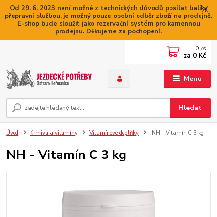
Od 29. 6. 2023 není možné z technických důvodů posílat balíky
přepravní službou, je možný pouze osobní odběr zboží na prodejně.
E-shop bude sloužit jako rezervační systém pro kamennou
prodejnu. Děkujeme za pochopení.
0
ks
za
0 Kč
Menu
Hledat
Úvod
Krmiva a vitamíny
Vitamínové doplňky
NH - Vitamín C 3 kg
NH - Vitamín C 3 kg