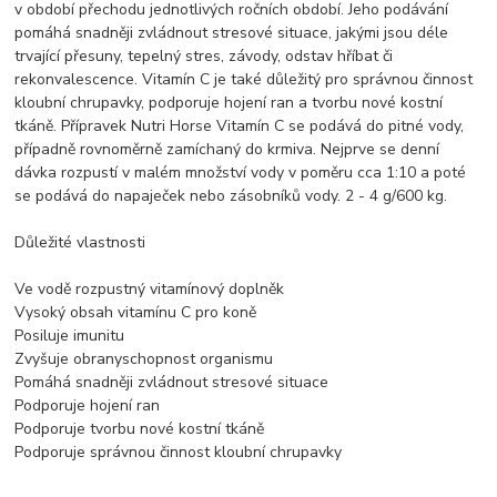
v období přechodu jednotlivých ročních období. Jeho podávání
pomáhá snadněji zvládnout stresové situace, jakými jsou déle
trvající přesuny, tepelný stres, závody, odstav hříbat či
rekonvalescence. Vitamín C je také důležitý pro správnou činnost
kloubní chrupavky, podporuje hojení ran a tvorbu nové kostní
tkáně. Přípravek Nutri Horse Vitamín C se podává do pitné vody,
případně rovnoměrně zamíchaný do krmiva. Nejprve se denní
dávka rozpustí v malém množství vody v poměru cca 1:10 a poté
se podává do napaječek nebo zásobníků vody. 2 - 4 g/600 kg.
Důležité vlastnosti
Ve vodě rozpustný vitamínový doplněk
Vysoký obsah vitamínu C pro koně
Posiluje imunitu
Zvyšuje obranyschopnost organismu
Pomáhá snadněji zvládnout stresové situace
Podporuje hojení ran
Podporuje tvorbu nové kostní tkáně
Podporuje správnou činnost kloubní chrupavky