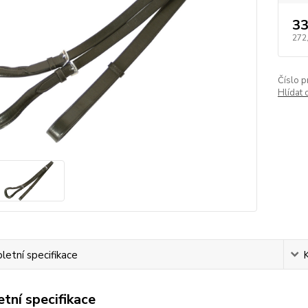
33
272
Číslo p
Hlídat 
etní specifikace
tní specifikace