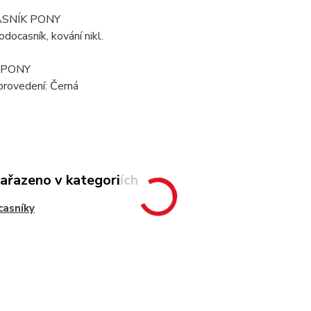
SNÍK PONY
docasník, kování nikl.
: PONY
provedení: Černá
zařazeno v kategoriích
casníky