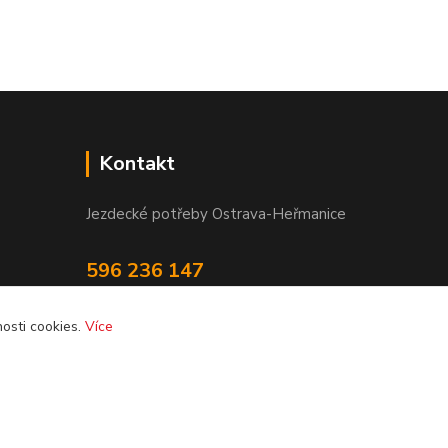
Kontakt
Jezdecké potřeby Ostrava-Heřmanice
596 236 147
Po-Pá 9:30 - 17:30
osti cookies.
Více
info@jpostrava.cz