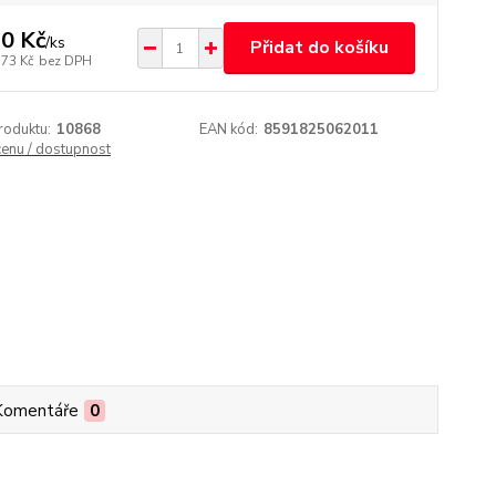
0 Kč
/
ks
Přidat do košíku
,73 Kč
bez DPH
roduktu:
10868
EAN kód:
8591825062011
cenu / dostupnost
Komentáře
0