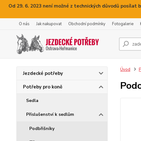
Od 29. 6. 2023 není možné z technických důvodů posílat b
O nás
Jak nakupovat
Obchodní podmínky
Fotogalerie
Úvod
P
Jezdecké potřeby
Podo
Potřeby pro koně
Sedla
Příslušenství k sedlům
Podbřišníky