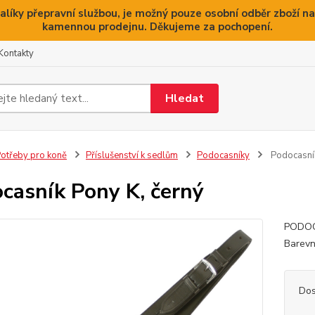
alíky přepravní službou, je možný pouze osobní odběr zboží na
kamennou prodejnu. Děkujeme za pochopení.
Kontakty
Hledat
otřeby pro koně
Příslušenství k sedlům
Podocasníky
Podocasník
casník Pony K, černý
PODOCA
Barevn
Dos