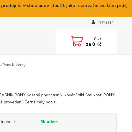
 prodejně. E-shop bude sloužit jako rezervační systém pro
Přihlášení
0
ks
za
0 Kč
 Pony K, černý
SNÍK PONY Kožený podocasník, kování nikl. Velikost: PONY
é provedení: Černá
celý popis
tupnost
Skladem