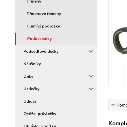
Třmeny
Třmenové řemeny
Tlumící podložky
Podocasníky
Podsedlové dečky
Náušníky
Deky
Uzdečky
Udidla
Kompl
Otěže, průvlečky
Komple
Ohlávky, vodítka