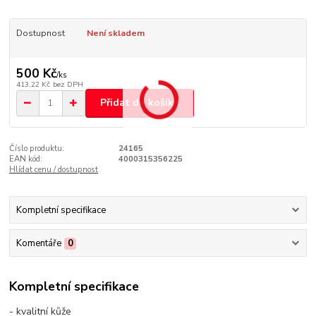
Dostupnost
Není skladem
500 Kč
/
ks
413,22 Kč
bez DPH
Přidat do košíku
Číslo produktu:
24165
EAN kód:
4000315356225
Hlídat cenu / dostupnost
Kompletní specifikace
Komentáře
0
Kompletní specifikace
- kvalitní kůže