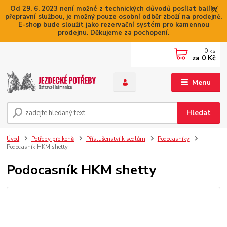
Od 29. 6. 2023 není možné z technických důvodů posílat balíky
přepravní službou, je možný pouze osobní odběr zboží na prodejně.
E-shop bude sloužit jako rezervační systém pro kamennou
prodejnu. Děkujeme za pochopení.
0
ks
za
0 Kč
Menu
Hledat
Úvod
Potřeby pro koně
Příslušenství k sedlům
Podocasníky
Podocasník HKM shetty
Podocasník HKM shetty