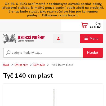
Od 29. 6. 2023 není možné z technických důvodů posílat balíky
přepravní službou, je možný pouze osobní odběr zboží na prodejně.
E-shop bude sloužit jako rezervační systém pro kamennou
prodejnu. Děkujeme za pochopení.
0
ks
za
0 Kč
Menu
Hledat
Úvod
Ohradníky
Kůly, tyče
Tyč 140 cm plast
Tyč 140 cm plast