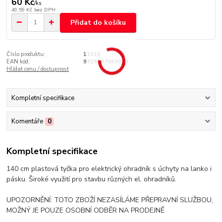
60 Kč
/
ks
49,59 Kč
bez DPH
Přidat do košíku
Číslo produktu:
11016
EAN kód:
9329097063073
Hlídat cenu / dostupnost
Kompletní specifikace
Komentáře
0
Kompletní specifikace
140 cm plastová tyčka pro elektrický ohradník s úchyty na lanko i
pásku. Široké využití pro stavbu různých el. ohradníků.
UPOZORNĚNÍ: TOTO ZBOŽÍ NEZASÍLÁME PŘEPRAVNÍ SLUŽBOU,
MOŽNÝ JE POUZE OSOBNÍ ODBĚR NA PRODEJNĚ