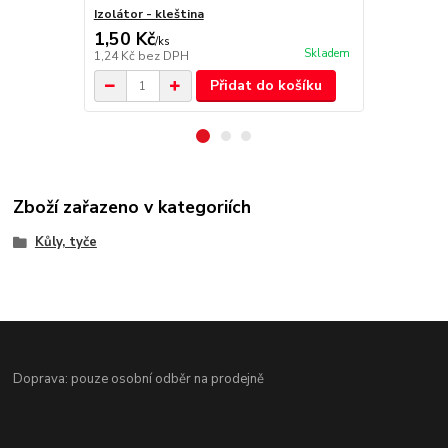
Izolátor - kleština
Izolátor - n
1,50 Kč
5,50 Kč
/
ks
/
k
Skladem
1,24 Kč
bez DPH
4,55 Kč
bez 
Přidat do košíku
Zboží zařazeno v kategoriích
Kůly, tyče
Doprava: pouze osobní odběr na prodejně