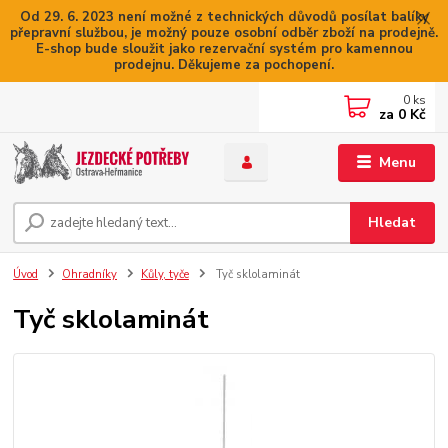
Od 29. 6. 2023 není možné z technických důvodů posílat balíky
přepravní službou, je možný pouze osobní odběr zboží na prodejně.
E-shop bude sloužit jako rezervační systém pro kamennou
prodejnu. Děkujeme za pochopení.
0
ks
za
0 Kč
Menu
Hledat
Úvod
Ohradníky
Kůly, tyče
Tyč sklolaminát
Tyč sklolaminát