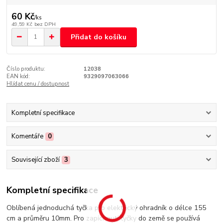
60 Kč
/
ks
49,59 Kč
bez DPH
Přidat do košíku
Číslo produktu:
12038
EAN kód:
9329097063066
Hlídat cenu / dostupnost
Kompletní specifikace
Komentáře
0
Související zboží
3
Kompletní specifikace
Oblíbená jednoduchá tyčka pro elektrický ohradník o délce 155
cm a průměru 10mm. Pro zapíchnutí tyčky do země se používá