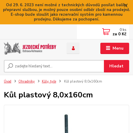
Od 29. 6. 2023 není možné z technických důvodů posílat balíky
přepravní službou, je možný pouze osobní odběr zboží na prodejně.
E-shop bude sloužit jako rezervační systém pro kamennou
prodejnu. Děkujeme za pochopení.
0
ks
za
0 Kč
Menu
Hledat
Úvod
Ohradníky
Kůly, tyče
Kůl plastový 8,0x160cm
Kůl plastový 8,0x160cm