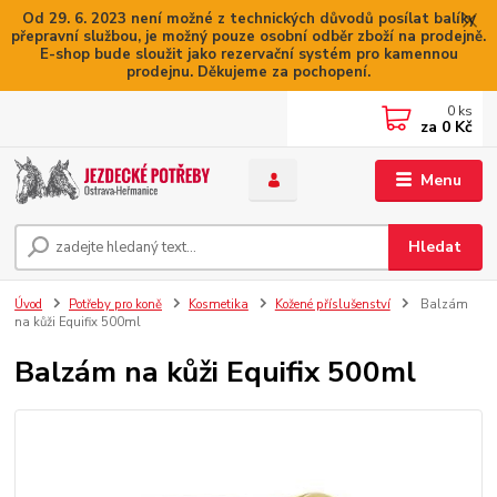
Od 29. 6. 2023 není možné z technických důvodů posílat balíky
přepravní službou, je možný pouze osobní odběr zboží na prodejně.
E-shop bude sloužit jako rezervační systém pro kamennou
prodejnu. Děkujeme za pochopení.
0
ks
za
0 Kč
Menu
Hledat
Úvod
Potřeby pro koně
Kosmetika
Kožené příslušenství
Balzám
na kůži Equifix 500ml
Balzám na kůži Equifix 500ml