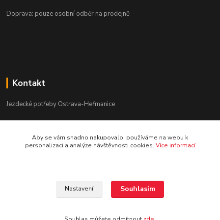
Doprava: pouze osobní odběr na prodejně
Kontakt
Jezdecké potřeby Ostrava-Heřmanice
596 236 147
Aby se vám snadno nakupovalo, používáme na webu k
Po-Pá 9:30 - 17:30
personalizaci a analýze návštěvnosti cookies.
Více informací
info@jpostrava.cz
Souhlasím
Nastavení
Souhlas můžete odmítnout
zde
.