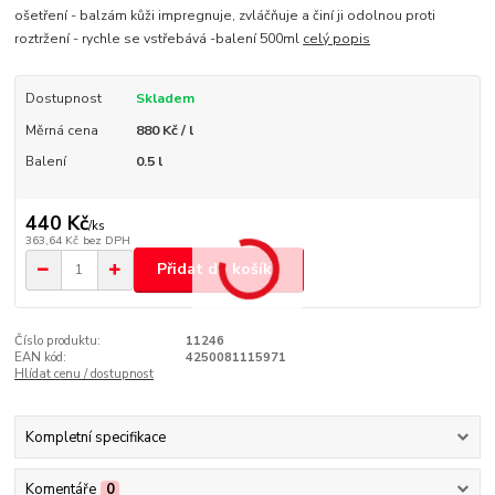
ošetření - balzám kůži impregnuje, zvláčňuje a činí ji odolnou proti
roztržení - rychle se vstřebává -balení 500ml
celý popis
Dostupnost
Skladem
Měrná cena
880 Kč / l
Balení
0.5 l
440 Kč
/
ks
363,64 Kč
bez DPH
Přidat do košíku
Číslo produktu:
11246
EAN kód:
4250081115971
Hlídat cenu / dostupnost
Kompletní specifikace
Komentáře
0