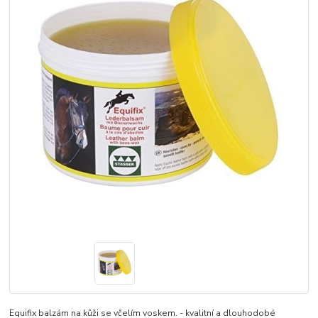
Equifix balzám na kůži se včelím voskem. - kvalitní a dlouhodobé