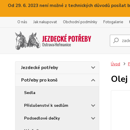
Od 29. 6. 2023 není možné z technických důvodů posílat b
O nás
Jak nakupovat
Obchodní podmínky
Fotogalerie
Úvod
P
Jezdecké potřeby
Olej
Potřeby pro koně
Sedla
Příslušenství k sedlům
Podsedlové dečky