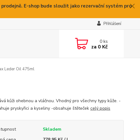
 prodejně. E-shop bude sloužit jako rezervační systém pro
Přihlášení
0
ks
za
0 Kč
fax Leder Oil 475ml
vá kůži ohebnou a vláčnou. Vhodný pro všechny typy kůže. -
huje pryskyřici a kyseliny -obsahuje štěteček
celý popis
tupnost
Skladem
ná cena
778,95 Kč / l