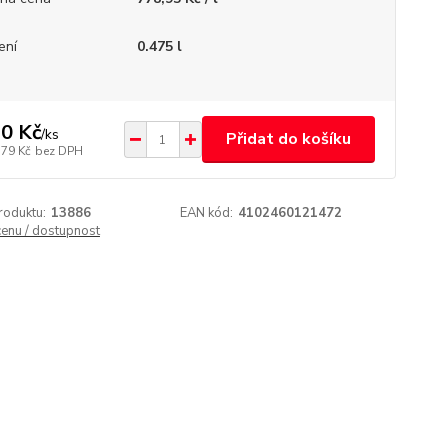
ení
0.475 l
0 Kč
/
ks
Přidat do košíku
,79 Kč
bez DPH
roduktu:
13886
EAN kód:
4102460121472
cenu / dostupnost