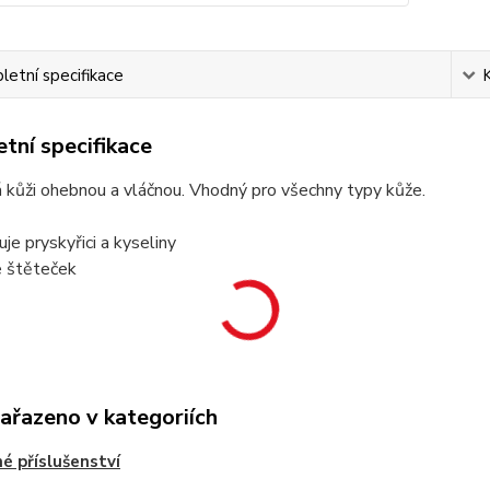
etní specifikace
tní specifikace
 kůži ohebnou a vláčnou. Vhodný pro všechny typy kůže.
je pryskyřici a kyseliny
e štěteček
zařazeno v kategoriích
é příslušenství