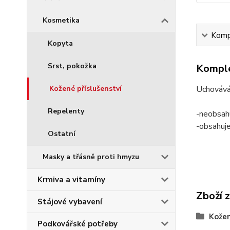
Kosmetika
Kompl
Kopyta
Srst, pokožka
Komple
Kožené příslušenství
Uchovává
Repelenty
-neobsahu
-obsahuj
Ostatní
Masky a třásně proti hmyzu
Krmiva a vitamíny
Zboží 
Stájové vybavení
Kožen
Podkovářské potřeby