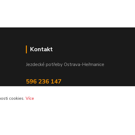
Kontakt
Jezdecké potřeby Ostrava-Heřmanice
596 236 147
Po-Pá 9:30 - 17:30
osti cookies.
Více
info@jpostrava.cz