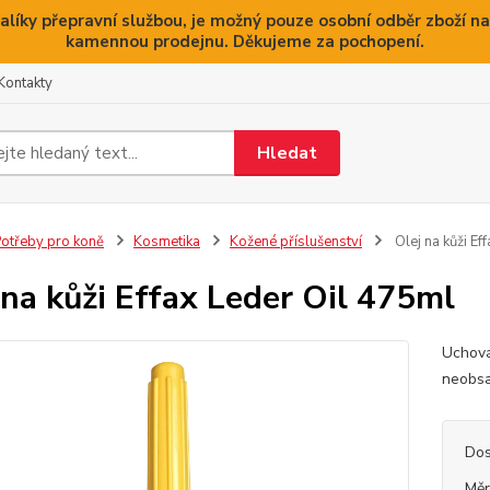
alíky přepravní službou, je možný pouze osobní odběr zboží na
kamennou prodejnu. Děkujeme za pochopení.
Kontakty
Hledat
otřeby pro koně
Kosmetika
Kožené příslušenství
Olej na kůži Ef
 na kůži Effax Leder Oil 475ml
Uchová
neobsa
Dos
Měr