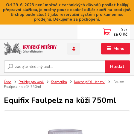
Od 29. 6. 2023 není možné z technických důvodů posílat balíky
přepravní službou, je možný pouze osobní odběr zboží na prodejně.
E-shop bude sloužit jako rezervační systém pro kamennou
prodejnu. Děkujeme za pochopení.
0
ks
za
0 Kč
Menu
Hledat
Úvod
Potřeby pro koně
Kosmetika
Kožené příslušenství
Equifix
Faulpelz na kůži 750ml
Equifix Faulpelz na kůži 750ml