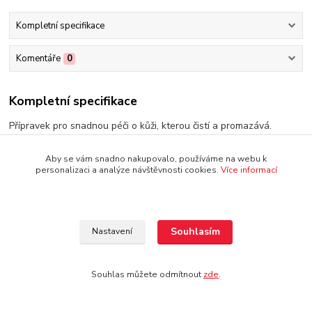
Kompletní specifikace
Komentáře
0
Kompletní specifikace
Přípravek pro snadnou péči o kůži, kterou čistí a promazává.
-750 ml
Aby se vám snadno nakupovalo, používáme na webu k
personalizaci a analýze návštěvnosti cookies.
Více informací
Zboží zařazeno v kategoriích
Souhlasím
Nastavení
Kožené příslušenství
Souhlas můžete odmítnout
zde
.