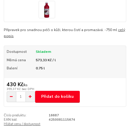
Přípravek pro snadnou péči o kůži, kterou čistí a promazává. -750 ml
celý
popis
Dostupnost
Skladem
Měrná cena
573,33 Kč / l
Balení
0.75 l
430 Kč
/
ks
355,37 Kč
bez DPH
Přidat do košíku
Číslo produktu:
16687
EAN kód:
4250081115674
Hlídat cenu / dostupnost