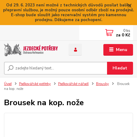
Od 29. 6. 2023 není možné z technických důvodů posílat balíky
přepravní službou, je možný pouze osobní odběr zboží na prodejně.
E-shop bude sloužit jako rezervační systém pro kamennou
prodejnu. Děkujeme za pochopení.
0
ks
za
0 Kč
Menu
Hledat
Úvod
Podkovářské potřeby
Podkovářské nářadí
Brousky
Brousek
na kop. nože
Brousek na kop. nože