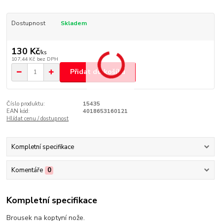
Dostupnost
Skladem
130 Kč
/
ks
107,44 Kč
bez DPH
Přidat do košíku
Číslo produktu:
15435
EAN kód:
4018653160121
Hlídat cenu / dostupnost
Kompletní specifikace
Komentáře
0
Kompletní specifikace
Brousek na koptyní nože.