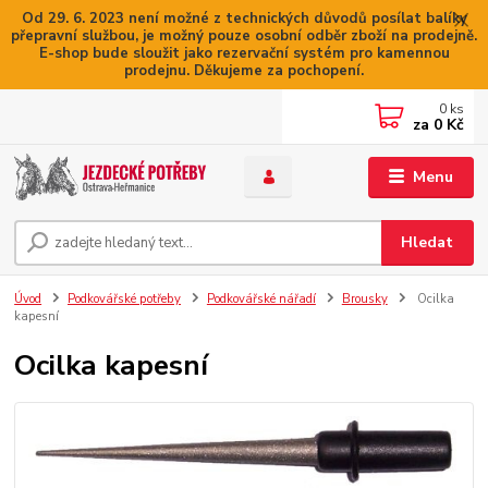
Od 29. 6. 2023 není možné z technických důvodů posílat balíky
přepravní službou, je možný pouze osobní odběr zboží na prodejně.
E-shop bude sloužit jako rezervační systém pro kamennou
prodejnu. Děkujeme za pochopení.
0
ks
za
0 Kč
Menu
Hledat
Úvod
Podkovářské potřeby
Podkovářské nářadí
Brousky
Ocilka
kapesní
Ocilka kapesní