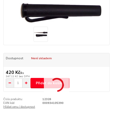
Dostupnost
Není skladem
420 Kč
/
ks
347,11 Kč
bez DPH
Přidat do košíku
Číslo produktu:
12326
EAN kód:
000934105390
Hlídat cenu / dostupnost