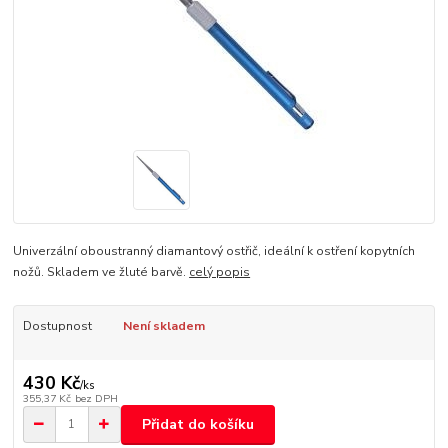
Univerzální oboustranný diamantový ostřič, ideální k ostření kopytních
nožů. Skladem ve žluté barvě.
celý popis
Dostupnost
Není skladem
430 Kč
/
ks
355,37 Kč
bez DPH
Přidat do košíku