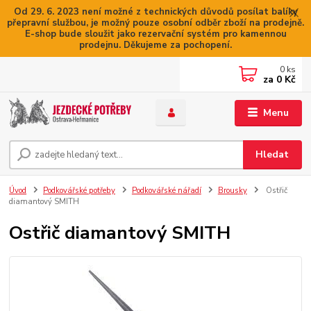
Od 29. 6. 2023 není možné z technických důvodů posílat balíky
přepravní službou, je možný pouze osobní odběr zboží na prodejně.
E-shop bude sloužit jako rezervační systém pro kamennou
prodejnu. Děkujeme za pochopení.
0
ks
za
0 Kč
Menu
Hledat
Úvod
Podkovářské potřeby
Podkovářské nářadí
Brousky
Ostřič
diamantový SMITH
Ostřič diamantový SMITH