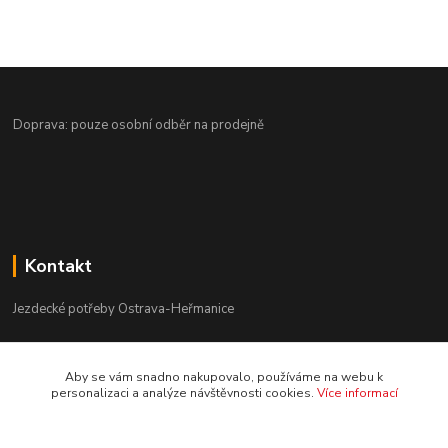
Doprava: pouze osobní odběr na prodejně
Kontakt
Jezdecké potřeby Ostrava-Heřmanice
596 236 147
Aby se vám snadno nakupovalo, používáme na webu k
Po-Pá 9:30 - 17:30
personalizaci a analýze návštěvnosti cookies.
Více informací
info@jpostrava.cz