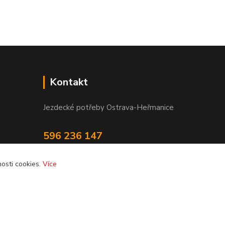
Kontakt
Jezdecké potřeby Ostrava-Heřmanice
596 236 147
Po-Pá 9:30 - 17:30
osti cookies.
Více
info@jpostrava.cz