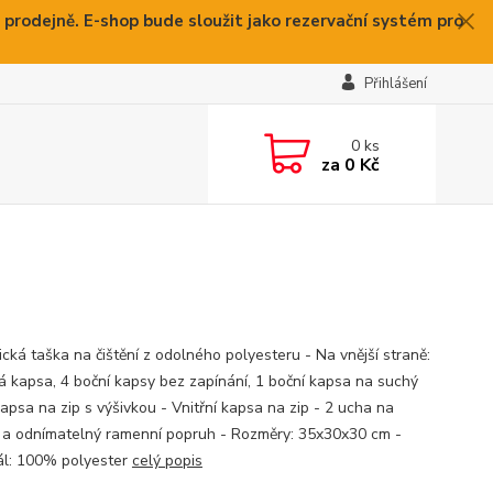
 prodejně. E-shop bude sloužit jako rezervační systém pro
Přihlášení
0
ks
za
0 Kč
ická taška na čištění z odolného polyesteru - Na vnější straně:
vá kapsa, 4 boční kapsy bez zapínání, 1 boční kapsa na suchý
kapsa na zip s výšivkou - Vnitřní kapsa na zip - 2 ucha na
 a odnímatelný ramenní popruh - Rozměry: 35x30x30 cm -
ál: 100% polyester
celý popis