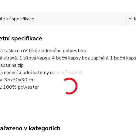
etní specifikace
tní specifikace
ká taška na čištění z odolného polyesteru
ší straně: 1 síťová kapsa, 4 boční kapsy bez zapínání, 1 boční kap
kapsa na zip
na nošení a odnímatelný ramenní popruh
y: 35x30x30 cm
ál: 100% polyester
zařazeno v kategoriích