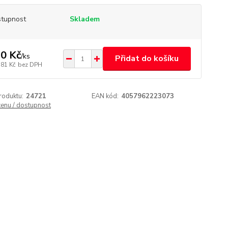
tupnost
Skladem
0 Kč
/
ks
Přidat do košíku
,81 Kč
bez DPH
roduktu:
24721
EAN kód:
4057962223073
cenu / dostupnost