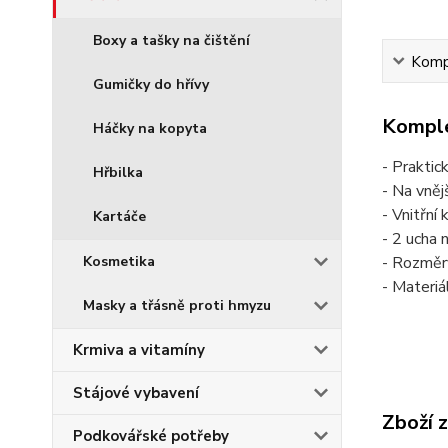
Boxy a tašky na čištění
Kompl
Gumičky do hřívy
Komple
Háčky na kopyta
- Praktic
Hřbilka
- Na vněj
- Vnitřní 
Kartáče
- 2 ucha 
- Rozměr
Kosmetika
- Materi
Masky a třásně proti hmyzu
Krmiva a vitamíny
Stájové vybavení
Zboží 
Podkovářské potřeby