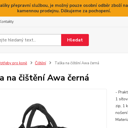
alíky přepravní službou, je možný pouze osobní odběr zboží na
kamennou prodejnu. Děkujeme za pochopení.
Kontakty
Hledat
otřeby pro koně
Čištění
Taška na čištění Awa černá
a na čištění Awa černá
- Prakt
1 síťo
zip, 1 
nošení
Materi