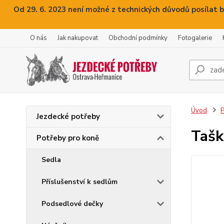
Od 29. 6. 2023 není možné z technických důvodů posílat b
O nás
Jak nakupovat
Obchodní podmínky
Fotogalerie
Úvod
P
Jezdecké potřeby
Tašk
Potřeby pro koně
Sedla
Příslušenství k sedlům
Podsedlové dečky