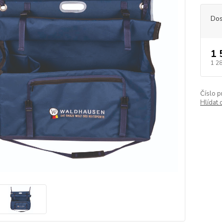
Dos
1 
1 2
Číslo p
Hlídat 