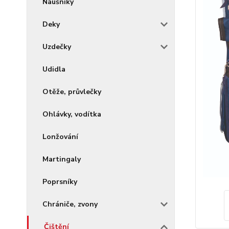
Náušníky
Deky
Uzdečky
Udidla
Otěže, průvlečky
Ohlávky, vodítka
Lonžování
Martingaly
Poprsníky
Chrániče, zvony
Čištění