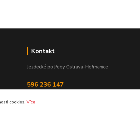
Kontakt
Jezdecké potřeby Ostrava-Heřmanice
596 236 147
Po-Pá 9:30 - 17:30
osti cookies.
Více
info@jpostrava.cz