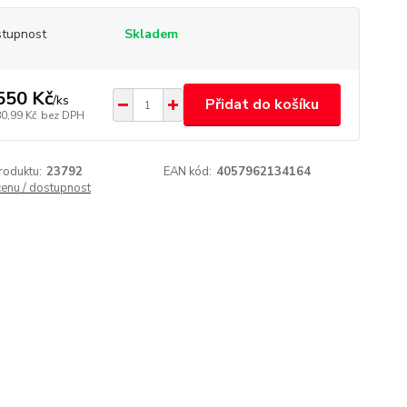
tupnost
Skladem
550 Kč
/
ks
Přidat do košíku
80,99 Kč
bez DPH
roduktu:
23792
EAN kód:
4057962134164
cenu / dostupnost