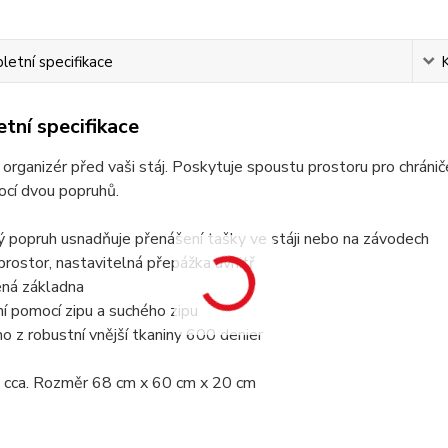
etní specifikace
tní specifikace
 organizér před vaši stáj. Poskytuje spoustu prostoru pro chránič
ocí dvou popruhů.
ý popruh usnadňuje přenášení tašky ve stáji nebo na závodech
prostor, nastavitelná přepážka uvnitř
ená základna
ní pomocí zipu a suchého zipu
o z robustní vnější tkaniny 600 denier
 cca. Rozměr 68 cm x 60 cm x 20 cm