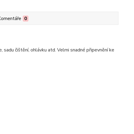
Komentáře
0
e, sadu čištění, ohlávku atd. Velmi snadné připevnění ke