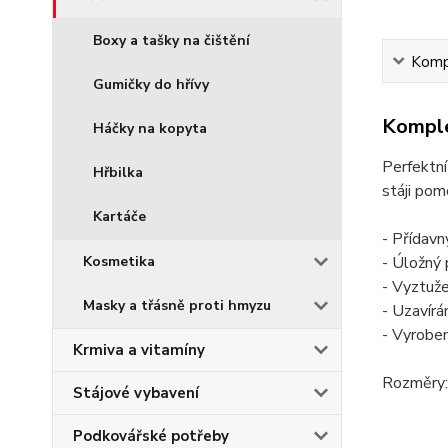
Boxy a tašky na čištění
Kompl
Gumičky do hřívy
Komple
Háčky na kopyta
Perfektní
Hřbilka
stáji pom
Kartáče
- Přídavn
- Úložný 
Kosmetika
- Vyztuž
Masky a třásně proti hmyzu
- Uzavírá
- Vyroben
Krmiva a vitamíny
Rozměry:
Stájové vybavení
Podkovářské potřeby