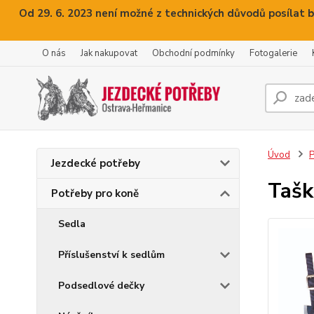
Od 29. 6. 2023 není možné z technických důvodů posílat b
O nás
Jak nakupovat
Obchodní podmínky
Fotogalerie
Úvod
P
Jezdecké potřeby
Tašk
Potřeby pro koně
Sedla
Příslušenství k sedlům
Podsedlové dečky