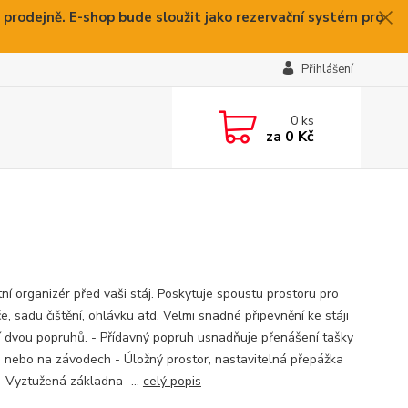
 prodejně. E-shop bude sloužit jako rezervační systém pro
Přihlášení
0
ks
za
0 Kč
tní organizér před vaši stáj. Poskytuje spoustu prostoru pro
e, sadu čištění, ohlávku atd. Velmi snadné připevnění ke stáji
 dvou popruhů. - Přídavný popruh usnadňuje přenášení tašky
ji nebo na závodech - Úložný prostor, nastavitelná přepážka
- Vyztužená základna -...
celý popis