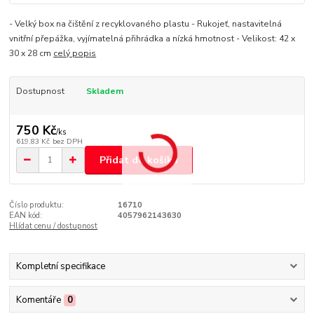
- Velký box na čištění z recyklovaného plastu - Rukojeť, nastavitelná
vnitřní přepážka, vyjímatelná přihrádka a nízká hmotnost - Velikost: 42 x
30 x 28 cm
celý popis
Dostupnost
Skladem
750 Kč
/
ks
619,83 Kč
bez DPH
Přidat do košíku
Číslo produktu:
16710
EAN kód:
4057962143630
Hlídat cenu / dostupnost
Kompletní specifikace
Komentáře
0