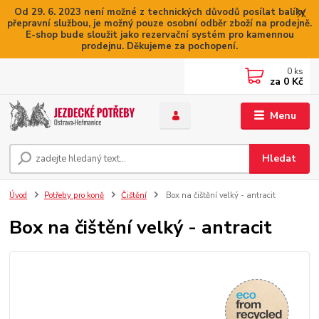
Od 29. 6. 2023 není možné z technických důvodů posílat balíky
přepravní službou, je možný pouze osobní odběr zboží na prodejně.
E-shop bude sloužit jako rezervační systém pro kamennou
prodejnu. Děkujeme za pochopení.
0
ks
za
0 Kč
Menu
Hledat
Úvod
Potřeby pro koně
Čištění
Box na čištění velký - antracit
Box na čištění velký - antracit