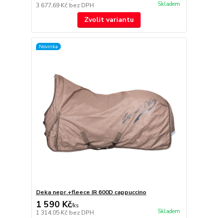
Skladem
3 677,69 Kč
bez DPH
Zvolit variantu
Novinka
Deka nepr.+fleece IR 600D cappuccino
1 590 Kč
/
ks
Skladem
1 314,05 Kč
bez DPH