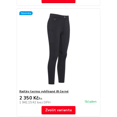
Novinka
Rajtky termo vyhřívané IR černé
2 350 Kč
/
ks
Skladem
1 942,15 Kč
bez DPH
Zvolit variantu