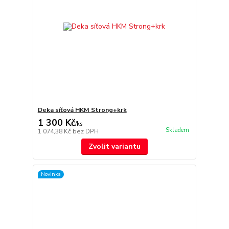
Deka síťová HKM Strong+krk
1 300 Kč
/
ks
Skladem
1 074,38 Kč
bez DPH
Zvolit variantu
Novinka