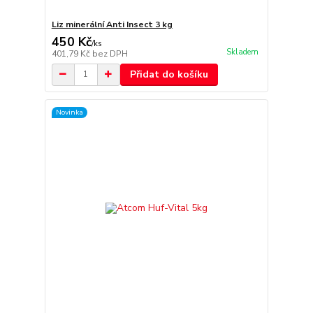
Liz minerální Anti Insect 3 kg
450 Kč
/
ks
Skladem
401,79 Kč
bez DPH
Přidat do košíku
Novinka