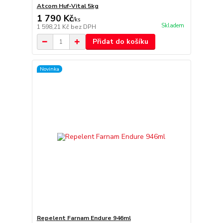
Atcom Huf-Vital 5kg
1 790 Kč
/
ks
Skladem
1 598,21 Kč
bez DPH
Přidat do košíku
Novinka
Repelent Farnam Endure 946ml