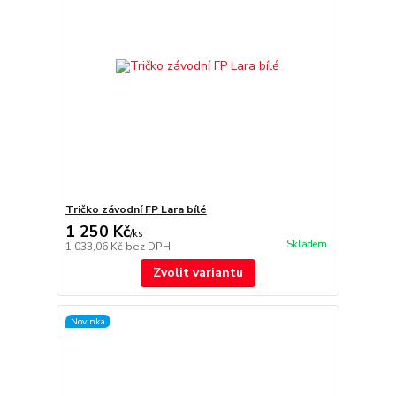
Tričko závodní FP Lara bílé
1 250 Kč
/
ks
Skladem
1 033,06 Kč
bez DPH
Zvolit variantu
Novinka