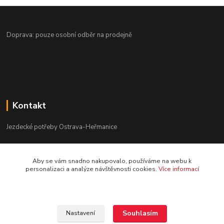
Doprava: pouze osobní odběr na prodejně
Kontakt
Jezdecké potřeby Ostrava-Heřmanice
596 236 147
Aby se vám snadno nakupovalo, používáme na webu k
Po-Pá 9:30 - 17:30
personalizaci a analýze návštěvnosti cookies.
Více informací
info@jpostrava.cz
Souhlasím
Nastavení