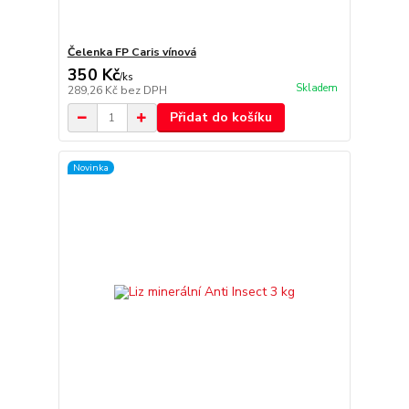
Čelenka FP Caris vínová
350 Kč
/
ks
Skladem
289,26 Kč
bez DPH
Přidat do košíku
Novinka