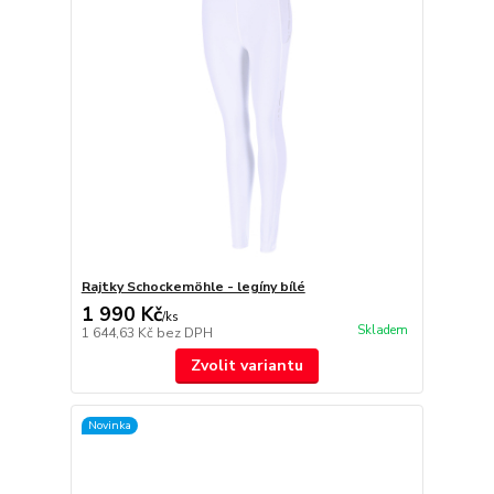
Rajtky Schockemöhle - legíny bílé
1 990 Kč
/
ks
Skladem
1 644,63 Kč
bez DPH
Zvolit variantu
Novinka