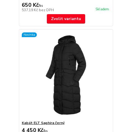
650 Kč
/
ks
Skladem
537,19 Kč
bez DPH
Zvolit variantu
Novinka
Kabát ELT Saphira černý
4 450 Kč
/
ks