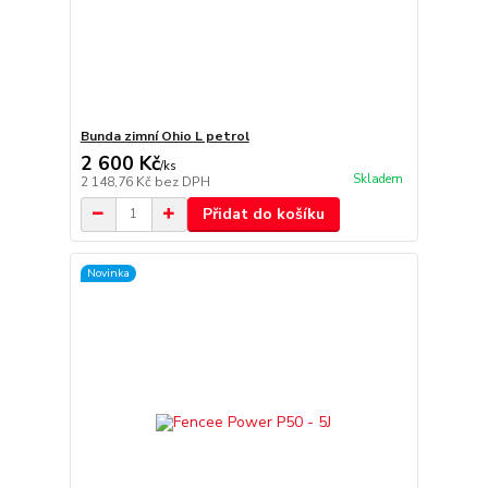
Bunda zimní Ohio L petrol
2 600 Kč
/
ks
Skladem
2 148,76 Kč
bez DPH
Přidat do košíku
Novinka