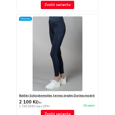
Zvolit variantu
Novinka
Rajtky Schockemohle termo legíny Dorina modré
2 100 Kč
/
ks
Skladem
1 735,54 Kč
bez DPH
Zvolit variantu