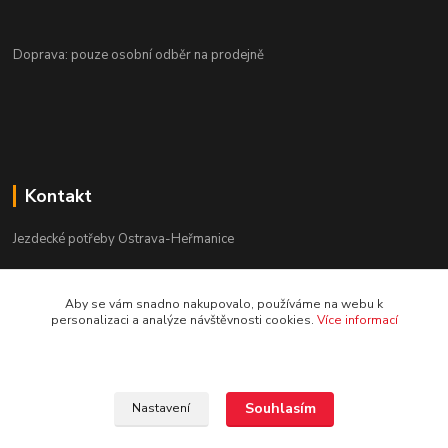
Doprava: pouze osobní odběr na prodejně
Kontakt
Jezdecké potřeby Ostrava-Heřmanice
596 236 147
Aby se vám snadno nakupovalo, používáme na webu k
Po-Pá 9:30 - 17:30
personalizaci a analýze návštěvnosti cookies.
Více informací
info@jpostrava.cz
Souhlasím
Nastavení