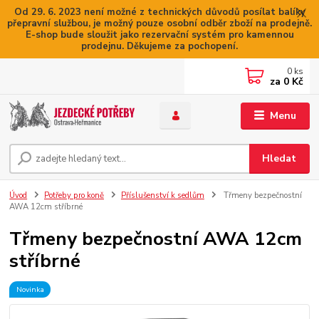
Od 29. 6. 2023 není možné z technických důvodů posílat balíky
přepravní službou, je možný pouze osobní odběr zboží na prodejně.
E-shop bude sloužit jako rezervační systém pro kamennou
prodejnu. Děkujeme za pochopení.
0
ks
za
0 Kč
Menu
Hledat
Úvod
Potřeby pro koně
Příslušenství k sedlům
Třmeny bezpečnostní
AWA 12cm stříbrné
Třmeny bezpečnostní AWA 12cm
stříbrné
Novinka