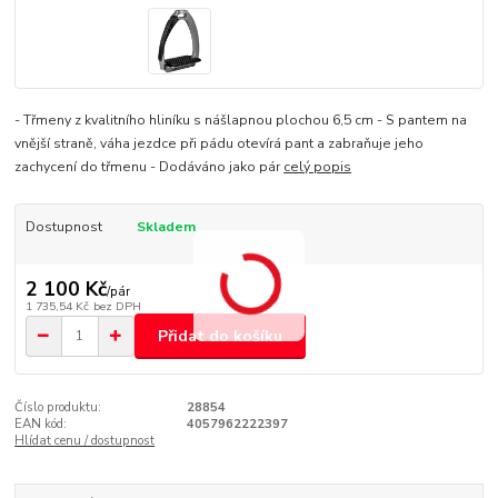
- Třmeny z kvalitního hliníku s nášlapnou plochou 6,5 cm - S pantem na
vnější straně, váha jezdce při pádu otevírá pant a zabraňuje jeho
zachycení do třmenu - Dodáváno jako pár
celý popis
Dostupnost
Skladem
2 100 Kč
/
pár
1 735,54 Kč
bez DPH
Přidat do košíku
Číslo produktu:
28854
EAN kód:
4057962222397
Hlídat cenu / dostupnost