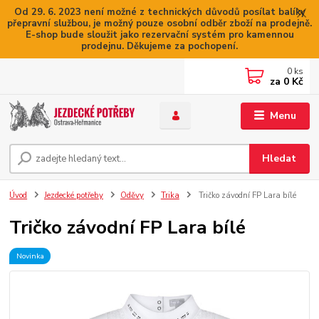
Od 29. 6. 2023 není možné z technických důvodů posílat balíky
přepravní službou, je možný pouze osobní odběr zboží na prodejně.
E-shop bude sloužit jako rezervační systém pro kamennou
prodejnu. Děkujeme za pochopení.
0
ks
za
0 Kč
Menu
Hledat
Úvod
Jezdecké potřeby
Oděvy
Trika
Tričko závodní FP Lara bílé
Tričko závodní FP Lara bílé
Novinka