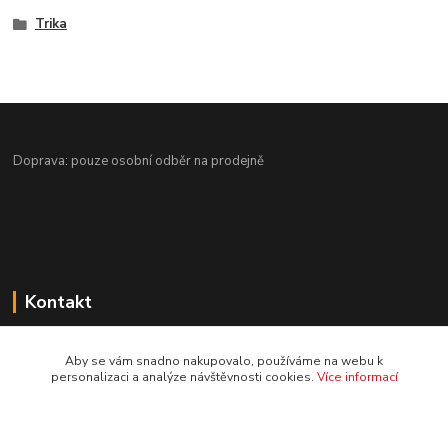
Trika
Doprava: pouze osobní odběr na prodejně
Kontakt
Jezdecké potřeby Ostrava-Heřmanice
Aby se vám snadno nakupovalo, používáme na webu k
personalizaci a analýze návštěvnosti cookies.
Více informací
596 236 147
Po-Pá 9:30 - 17:30