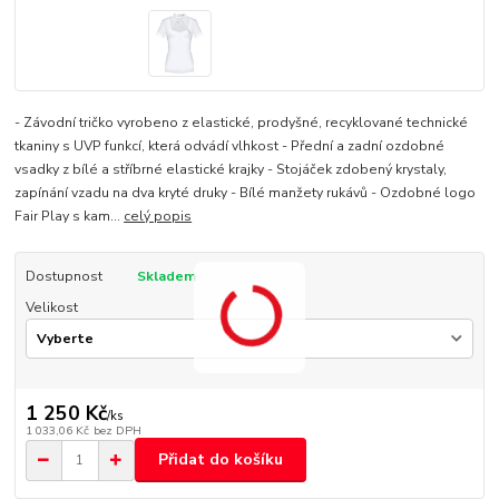
- Závodní tričko vyrobeno z elastické, prodyšné, recyklované technické
tkaniny s UVP funkcí, která odvádí vlhkost - Přední a zadní ozdobné
vsadky z bílé a stříbrné elastické krajky - Stojáček zdobený krystaly,
zapínání vzadu na dva kryté druky - Bílé manžety rukávů - Ozdobné logo
Fair Play s kam...
celý popis
Dostupnost
Skladem
Velikost
1 250 Kč
/
ks
1 033,06 Kč
bez DPH
Přidat do košíku