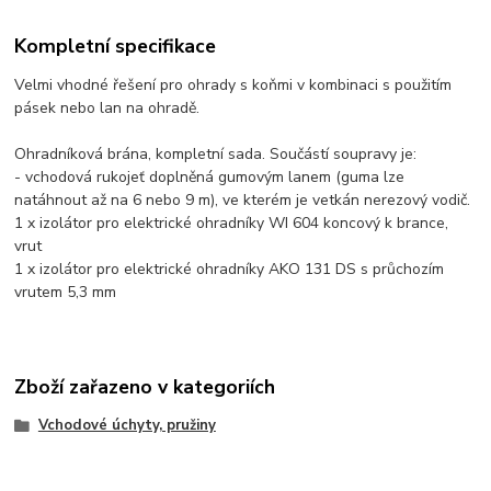
Kompletní specifikace
Velmi vhodné řešení pro ohrady s koňmi v kombinaci s použitím
pásek nebo lan na ohradě.
Ohradníková brána, kompletní sada. Součástí soupravy je:
- vchodová rukojeť doplněná gumovým lanem (guma lze
natáhnout až na 6 nebo 9 m), ve kterém je vetkán nerezový vodič.
1 x izolátor pro elektrické ohradníky WI 604 koncový k brance,
vrut
1 x izolátor pro elektrické ohradníky AKO 131 DS s průchozím
vrutem 5,3 mm
Zboží zařazeno v kategoriích
Vchodové úchyty, pružiny