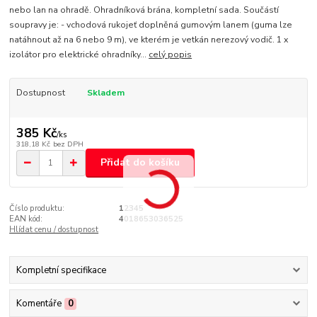
nebo lan na ohradě. Ohradníková brána, kompletní sada. Součástí
soupravy je: - vchodová rukojeť doplněná gumovým lanem (guma lze
natáhnout až na 6 nebo 9 m), ve kterém je vetkán nerezový vodič. 1 x
izolátor pro elektrické ohradníky...
celý popis
Dostupnost
Skladem
385 Kč
/
ks
318,18 Kč
bez DPH
Přidat do košíku
Číslo produktu:
12345
EAN kód:
4018653036525
Hlídat cenu / dostupnost
Kompletní specifikace
Komentáře
0