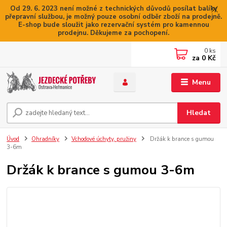
Od 29. 6. 2023 není možné z technických důvodů posílat balíky
přepravní službou, je možný pouze osobní odběr zboží na prodejně.
E-shop bude sloužit jako rezervační systém pro kamennou
prodejnu. Děkujeme za pochopení.
0
ks
za
0 Kč
Menu
Hledat
Úvod
Ohradníky
Vchodové úchyty, pružiny
Držák k brance s gumou
3-6m
Držák k brance s gumou 3-6m