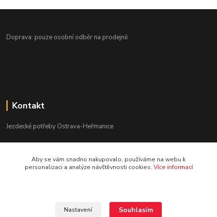
Doprava: pouze osobní odběr na prodejně
Kontakt
Jezdecké potřeby Ostrava-Heřmanice
596 236 147
Aby se vám snadno nakupovalo, používáme na webu k
Po-Pá 9:30 - 17:30
personalizaci a analýze návštěvnosti cookies.
Více informací
info@jpostrava.cz
Souhlasím
Nastavení