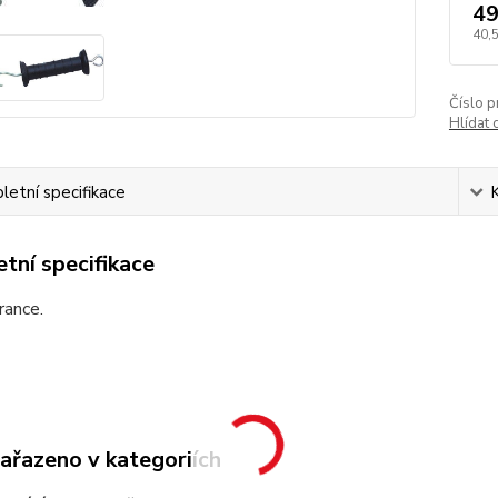
49
40,
Číslo p
Hlídat 
etní specifikace
tní specifikace
rance.
zařazeno v kategoriích