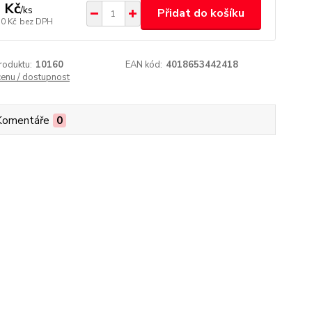
 Kč
/
ks
Přidat do košíku
50 Kč
bez DPH
roduktu:
10160
EAN kód:
4018653442418
cenu / dostupnost
Komentáře
0