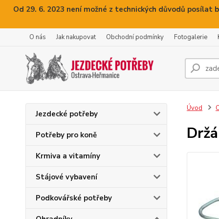
Od 29. 6. 2023 není možné z technických důvodů posílat b
O nás
Jak nakupovat
Obchodní podmínky
Fotogalerie
Úvod
O
Jezdecké potřeby
Držá
Potřeby pro koně
Krmiva a vitamíny
Stájové vybavení
Podkovářské potřeby