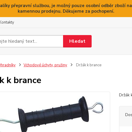
alíky přepravní službou, je možný pouze osobní odběr zboží na
kamennou prodejnu. Děkujeme za pochopení.
Kontakty
Hledat
hradníky
Vchodové úchyty, pružiny
Držák k brance
k k brance
Držák 
Dos