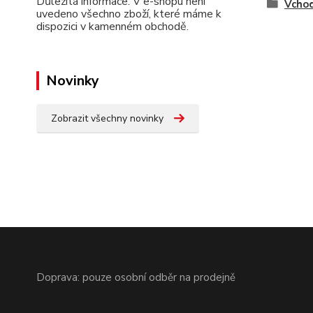
Důležitá informace: V e-shopu není
Vchod
uvedeno všechno zboží, které máme k
dispozici v kamenném obchodě.
Novinky
Zobrazit všechny novinky
Doprava: pouze osobní odběr na prodejně