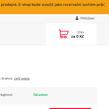
 prodejně. E-shop bude sloužit jako rezervační systém pro
Přihlášení
0
ks
za
0 Kč
k brance.
celý popis
tupnost
Skladem