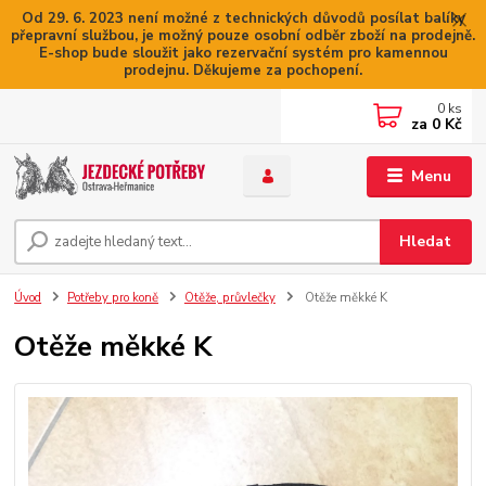
Od 29. 6. 2023 není možné z technických důvodů posílat balíky
přepravní službou, je možný pouze osobní odběr zboží na prodejně.
E-shop bude sloužit jako rezervační systém pro kamennou
prodejnu. Děkujeme za pochopení.
0
ks
za
0 Kč
Menu
Hledat
Úvod
Potřeby pro koně
Otěže, průvlečky
Otěže měkké K
Otěže měkké K