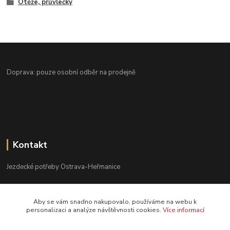
Otěže, průvlečky
Doprava: pouze osobní odběr na prodejně
Kontakt
Jezdecké potřeby Ostrava-Heřmanice
596 236 147
Aby se vám snadno nakupovalo, používáme na webu k
Po-Pá 9:30 - 17:30
personalizaci a analýze návštěvnosti cookies.
Více informací
info@jpostrava.cz