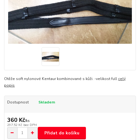
Otěže soft nylonové Kentaur kombinované s kůži. -velikost full
celý
popis
Dostupnost
Skladem
360 Kč
/
ks
297,52 Kč
bez DPH
Přidat do košíku