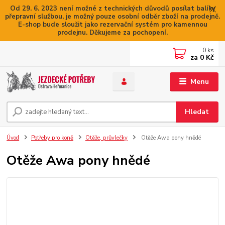
Od 29. 6. 2023 není možné z technických důvodů posílat balíky
přepravní službou, je možný pouze osobní odběr zboží na prodejně.
E-shop bude sloužit jako rezervační systém pro kamennou
prodejnu. Děkujeme za pochopení.
0
ks
za
0 Kč
Menu
Hledat
Úvod
Potřeby pro koně
Otěže, průvlečky
Otěže Awa pony hnědé
Otěže Awa pony hnědé