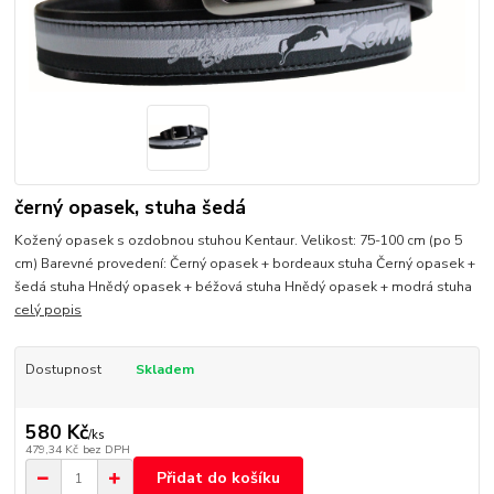
černý opasek, stuha šedá
Kožený opasek s ozdobnou stuhou Kentaur. Velikost: 75-100 cm (po 5
cm) Barevné provedení: Černý opasek + bordeaux stuha Černý opasek +
šedá stuha Hnědý opasek + béžová stuha Hnědý opasek + modrá stuha
celý popis
Dostupnost
Skladem
580 Kč
/
ks
479,34 Kč
bez DPH
Přidat do košíku