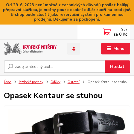
Od 29. 6. 2023 není možné z technických důvodů posílat balíky
přepravní službou, je možný pouze osobní odběr zboží na prodejně.
E-shop bude sloužit jako rezervační systém pro kamennou
prodejnu. Děkujeme za pochopení.
0
ks
za
0 Kč
Menu
Hledat
Úvod
Jezdecké potřeby
Oděvy
Ostatní
Opasek Kentaur se stuhou
Opasek Kentaur se stuhou