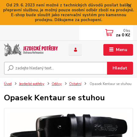
Od 29. 6. 2023 není možné z technických důvodů posílat balíky
přepravní službou, je možný pouze osobní odběr zboží na prodejně.
E-shop bude sloužit jako rezervační systém pro kamennou
prodejnu. Děkujeme za pochopení.
0
ks
za
0 Kč
Menu
Hledat
Úvod
Jezdecké potřeby
Oděvy
Ostatní
Opasek Kentaur se stuhou
Opasek Kentaur se stuhou