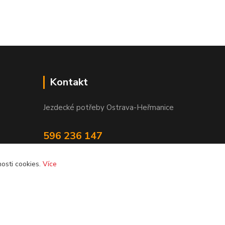
Kontakt
Jezdecké potřeby Ostrava-Heřmanice
596 236 147
Po-Pá 9:30 - 17:30
osti cookies.
Více
info@jpostrava.cz