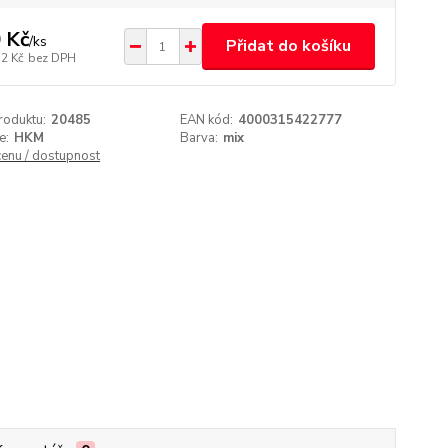
 Kč
/
ks
Přidat do košíku
32 Kč
bez DPH
roduktu:
20485
EAN kód:
4000315422777
e:
HKM
Barva:
mix
cenu / dostupnost