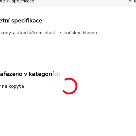
etní specifikace
tní specifikace
kopyta s kartáčkem, plast - s koňskou hlavou
zařazeno v kategoriích
 na kopyta