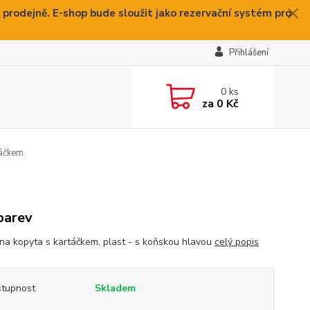
 prodejně. E-shop bude sloužit jako rezervační systém pro
Přihlášení
0
ks
za
0 Kč
táčkem
barev
na kopyta s kartáčkem, plast - s koňskou hlavou
celý popis
tupnost
Skladem