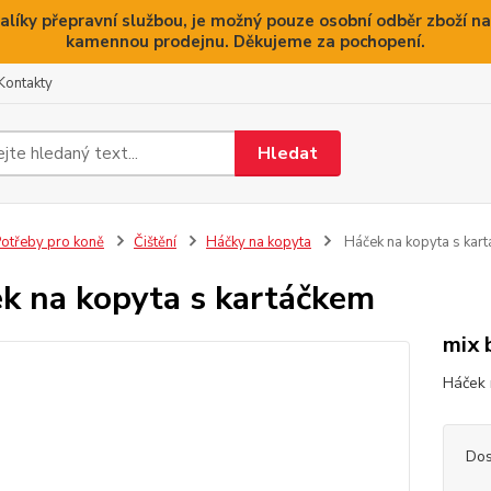
alíky přepravní službou, je možný pouze osobní odběr zboží na
kamennou prodejnu. Děkujeme za pochopení.
Kontakty
Hledat
otřeby pro koně
Čištění
Háčky na kopyta
Háček na kopyta s kar
k na kopyta s kartáčkem
mix 
Háček 
Dos