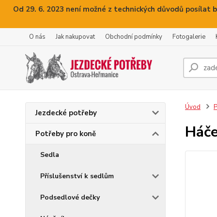
Od 29. 6. 2023 není možné z technických důvodů posílat b
O nás
Jak nakupovat
Obchodní podmínky
Fotogalerie
Úvod
P
Jezdecké potřeby
Háče
Potřeby pro koně
Sedla
Příslušenství k sedlům
Podsedlové dečky