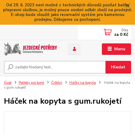
Od 29. 6. 2023 není možné z technických důvodů posílat balíky
přepravní službou, je možný pouze osobní odběr zboží na prodejně.
E-shop bude sloužit jako rezervační systém pro kamennou
prodejnu. Děkujeme za pochopení.
0
ks
za
0 Kč
Menu
Hledat
Úvod
Potřeby pro koně
Čištění
Háčky na kopyta
Háček na kopyta
s gum.rukojetí
Háček na kopyta s gum.rukojetí