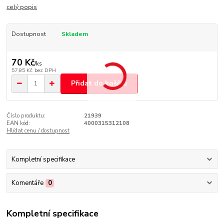
celý popis
Dostupnost
Skladem
70 Kč
/
ks
57,85 Kč
bez DPH
Přidat do košíku
Číslo produktu:
21939
EAN kód:
4000315312108
Hlídat cenu / dostupnost
Kompletní specifikace
Komentáře
0
Kompletní specifikace