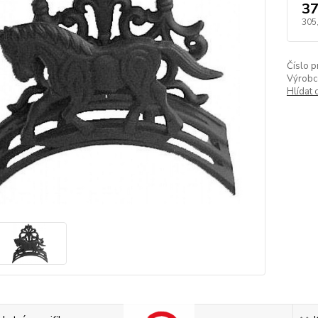
37
305
Číslo p
Výrobc
Hlídat 