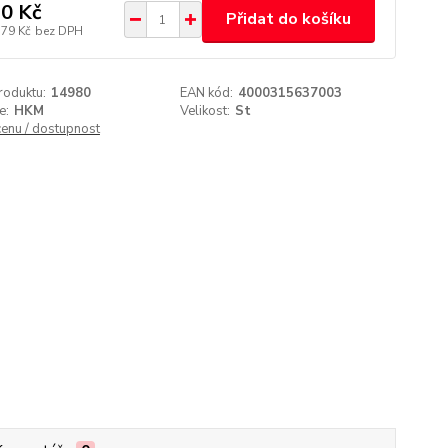
0 Kč
Přidat do košíku
,79 Kč
bez DPH
roduktu:
14980
EAN kód:
4000315637003
e:
HKM
Velikost:
St
cenu / dostupnost