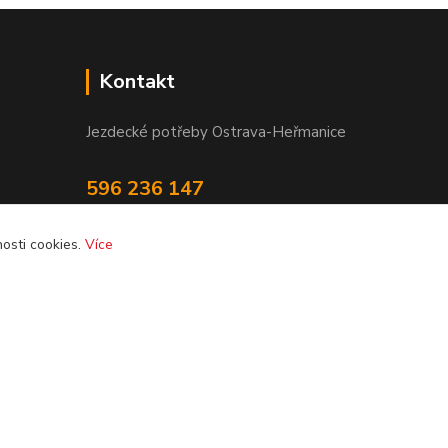
Kontakt
Jezdecké potřeby Ostrava-Heřmanice
596 236 147
Po-Pá 9:30 - 17:30
osti cookies.
Více
info@jpostrava.cz
Vytvořeno na
Eshop-rychle.cz