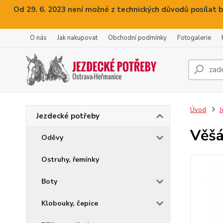
Od 29. 6. 2023 není možné z technických důvodů posílat b
O nás
Jak nakupovat
Obchodní podmínky
Fotogalerie
Úvod
J
Jezdecké potřeby
Věšá
Oděvy
Ostruhy, řemínky
Boty
Klobouky, čepice