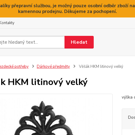
alíky přepravní službou, je možný pouze osobní odběr zboží na
kamennou prodejnu. Děkujeme za pochopení.
Kontakty
Hledat
ezdecké potřeby
Dárkové předměty
Věšák HKM litinový velký
k HKM litinový velký
výška 
Dos