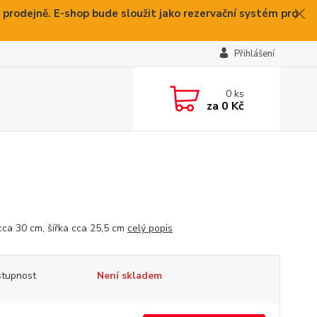
 prodejně. E-shop bude sloužit jako rezervační systém pro
Přihlášení
0
ks
za
0 Kč
cca 30 cm, šířka cca 25,5 cm
celý popis
tupnost
Není skladem