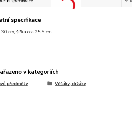
etní specifikace
tní specifikace
 30 cm, šířka cca 25,5 cm
zařazeno v kategoriích
ové předměty
Věšáky, držáky