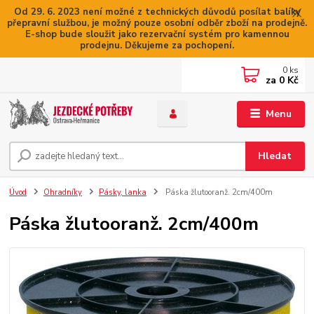
Od 29. 6. 2023 není možné z technických důvodů posílat balíky
přepravní službou, je možný pouze osobní odběr zboží na prodejně.
E-shop bude sloužit jako rezervační systém pro kamennou
prodejnu. Děkujeme za pochopení.
0
ks
za
0 Kč
Menu
Hledat
Úvod
Ohradníky
Pásky, lanka
Páska žlutooranž. 2cm/400m
Páska žlutooranž. 2cm/400m