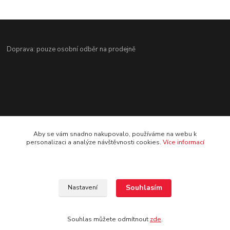
Doprava: pouze osobní odběr na prodejně
Kontakt
Aby se vám snadno nakupovalo, používáme na webu k
personalizaci a analýze návštěvnosti cookies.
Více informací
Jezdecké potřeby Ostrava-Heřmanice
596 236 147
Po-Pá 9:30 - 17:30
Souhlasím
Nastavení
info@jpostrava.cz
Souhlas můžete odmítnout
zde
.