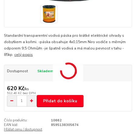
Standardní transparentní vodivá páska pro krátké elektrické ohrady s
dobytkem a koňmi. -páska obsahuje 4x0,15mm Niro vodiče s měrným
odporem 9,5 Ohmů/m -je špatně vodivá a má malou pevnost v tahu -
85kp.
celý popis
Dostupnost
Skladem
620 Kč
/
ks
512,40 Kč
bez DPH
Přidat do košíku
Číslo produktu:
10662
EAN kód:
8595138305674
Hlídat cenu / dostupnost