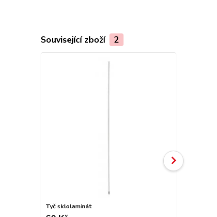
Související zboží
2
Tyč sklolaminát
Izolátor - k