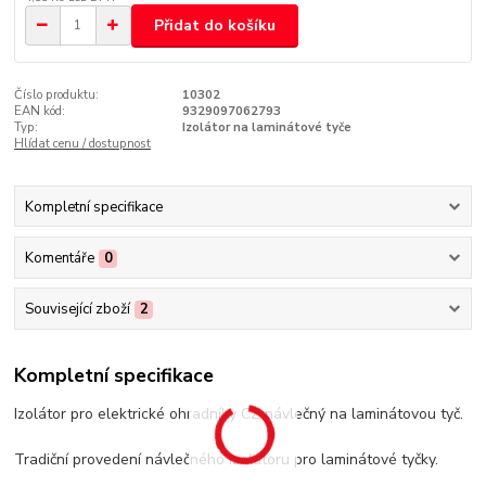
Přidat do košíku
Číslo produktu:
10302
EAN kód:
9329097062793
Typ:
Izolátor na laminátové tyče
Hlídat cenu / dostupnost
Kompletní specifikace
Komentáře
0
Související zboží
2
Kompletní specifikace
Izolátor pro elektrické ohradníky CZ návlečný na laminátovou tyč.
Tradiční provedení návlečného izolátoru pro laminátové tyčky.