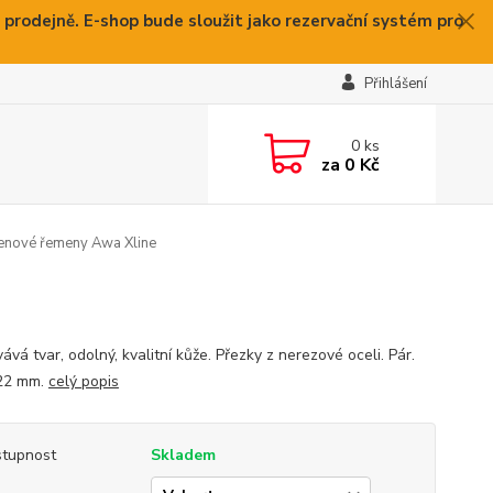
 prodejně. E-shop bude sloužit jako rezervační systém pro
Přihlášení
0
ks
za
0 Kč
nové řemeny Awa Xline
vá tvar, odolný, kvalitní kůže. Přezky z nerezové oceli. Pár.
 22 mm.
celý popis
tupnost
Skladem