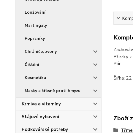
Lonžování
Kompl
Martingaly
Komple
Poprsníky
Zachovává
Chrániče, zvony
Přezky z 
Pár.
Čištění
Šířka: 22
Kosmetika
Masky a třásně proti hmyzu
Krmiva a vitamíny
Stájové vybavení
Zboží 
Podkovářské potřeby
Třme