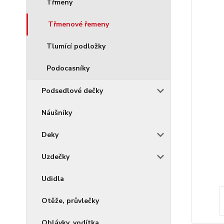
Třmeny
Třmenové řemeny
Tlumící podložky
Podocasníky
Podsedlové dečky
Náušníky
Deky
Uzdečky
Udidla
Otěže, průvlečky
Ohlávky, vodítka