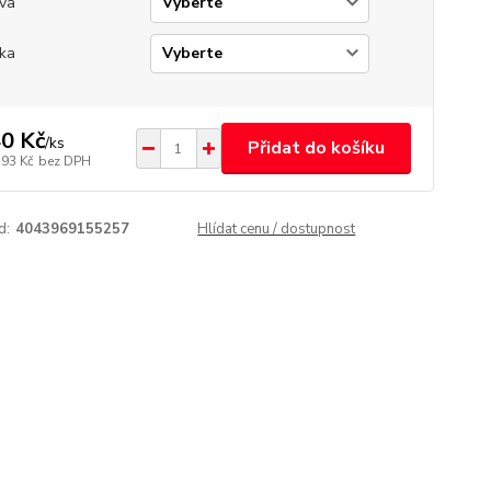
va
ka
0 Kč
/
ks
Přidat do košíku
,93 Kč
bez DPH
d:
4043969155257
Hlídat cenu / dostupnost