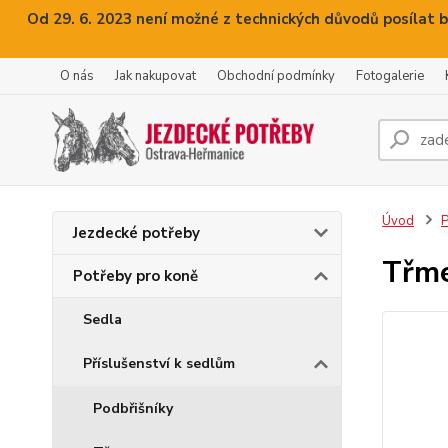
Od 29. 6. 2023 není možné z technických důvodů posílat b
O nás
Jak nakupovat
Obchodní podmínky
Fotogalerie
Úvod
P
Jezdecké potřeby
Třme
Potřeby pro koně
Sedla
Příslušenství k sedlům
Podbřišníky