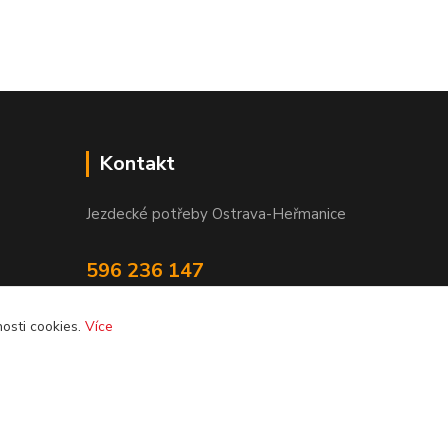
Kontakt
Jezdecké potřeby Ostrava-Heřmanice
596 236 147
Po-Pá 9:30 - 17:30
osti cookies.
Více
info@jpostrava.cz