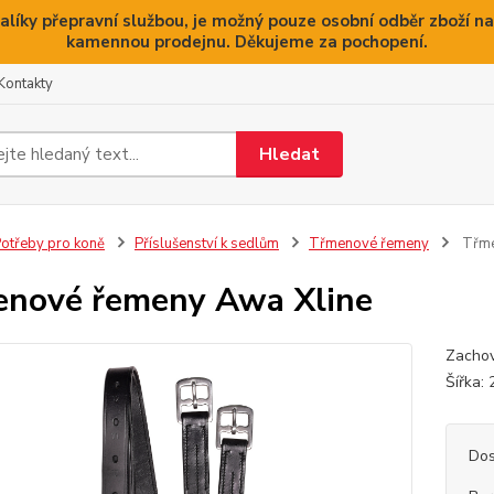
alíky přepravní službou, je možný pouze osobní odběr zboží na
kamennou prodejnu. Děkujeme za pochopení.
Kontakty
Hledat
otřeby pro koně
Příslušenství k sedlům
Třmenové řemeny
Třme
nové řemeny Awa Xline
Zachová
Šířka:
Dos