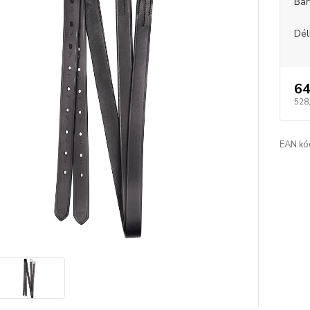
Bar
Dél
64
528
EAN kó