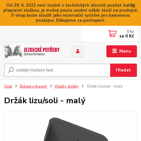
Od 29. 6. 2023 není možné z technických důvodů posílat balíky
přepravní službou, je možný pouze osobní odběr zboží na prodejně.
E-shop bude sloužit jako rezervační systém pro kamennou
prodejnu. Děkujeme za pochopení.
0
ks
za
0 Kč
Menu
Hledat
Úvod
Stájové vybavení
Věšáky, držáky
Držák lizu/soli - malý
Držák lizu/soli - malý