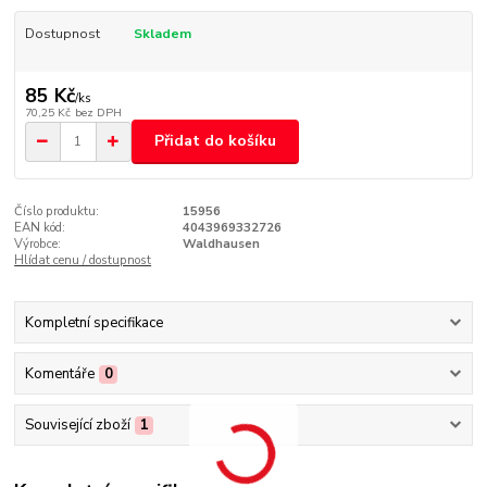
Dostupnost
Skladem
85 Kč
/
ks
70,25 Kč
bez DPH
Přidat do košíku
Číslo produktu:
15956
EAN kód:
4043969332726
Výrobce:
Waldhausen
Hlídat cenu / dostupnost
Kompletní specifikace
Komentáře
0
Související zboží
1