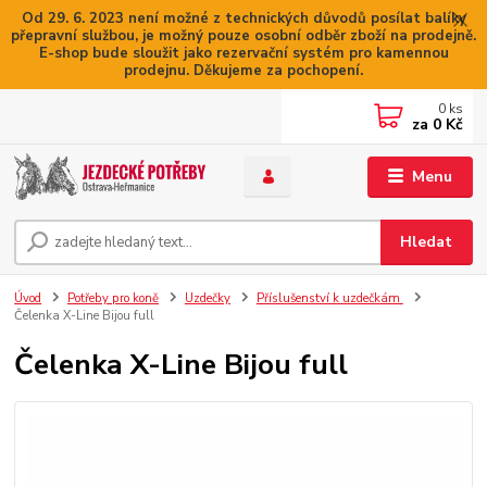
Od 29. 6. 2023 není možné z technických důvodů posílat balíky
přepravní službou, je možný pouze osobní odběr zboží na prodejně.
E-shop bude sloužit jako rezervační systém pro kamennou
prodejnu. Děkujeme za pochopení.
0
ks
za
0 Kč
Menu
Hledat
Úvod
Potřeby pro koně
Uzdečky
Příslušenství k uzdečkám
Čelenka X-Line Bijou full
Čelenka X-Line Bijou full