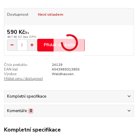
Dostupnost
Není skladem
590 Kč
/
ks
487,60 Kč
bez DPH
Přidat do košíku
Číslo produktu:
24129
EAN kód:
4043969313855
Výrobce:
Waldhausen
Hlídat cenu / dostupnost
Kompletní specifikace
Komentáře
0
Kompletní specifikace