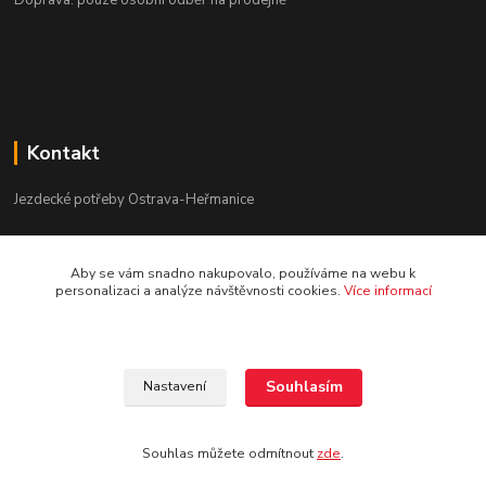
Doprava: pouze osobní odběr na prodejně
Kontakt
Jezdecké potřeby Ostrava-Heřmanice
596 236 147
Aby se vám snadno nakupovalo, používáme na webu k
Po-Pá 9:30 - 17:30
personalizaci a analýze návštěvnosti cookies.
Více informací
info@jpostrava.cz
Souhlasím
Nastavení
Souhlas můžete odmítnout
zde
.
Vytvořeno na
Eshop-rychle.cz