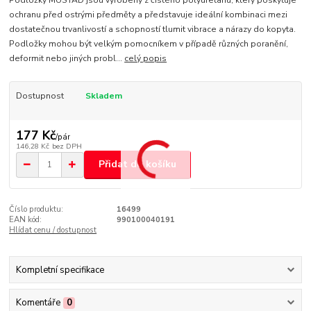
Podložky MUSTAD jsou vyrobeny z čistého polyuretanu, který poskytuje
ochranu před ostrými předměty a představuje ideální kombinaci mezi
dostatečnou trvanlivostí a schopností tlumit vibrace a nárazy do kopyta.
Podložky mohou být velkým pomocníkem v případě různých poranění,
deformit nebo jiných probl...
celý popis
Dostupnost
Skladem
177 Kč
/
pár
146,28 Kč
bez DPH
Přidat do košíku
Číslo produktu:
16499
EAN kód:
990100040191
Hlídat cenu / dostupnost
Kompletní specifikace
Komentáře
0