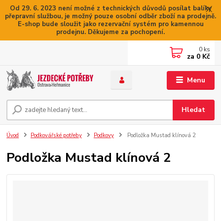
Od 29. 6. 2023 není možné z technických důvodů posílat balíky
přepravní službou, je možný pouze osobní odběr zboží na prodejně.
E-shop bude sloužit jako rezervační systém pro kamennou
prodejnu. Děkujeme za pochopení.
0
ks
za
0 Kč
Menu
Hledat
Úvod
Podkovářské potřeby
Podkovy
Podložka Mustad klínová 2
Podložka Mustad klínová 2