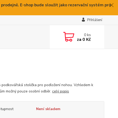
 prodejně. E-shop bude sloužit jako rezervační systém pro
Přihlášení
0
ks
za
0 Kč
 podkovářská stolička pro podložení nohou. Vzhledem k
ům možný pouze osobní odběr.
celý popis
tupnost
Není skladem