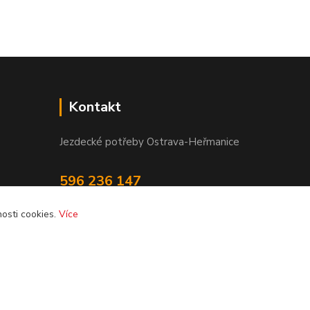
Kontakt
Jezdecké potřeby Ostrava-Heřmanice
596 236 147
Po-Pá 9:30 - 17:30
osti cookies.
Více
info@jpostrava.cz