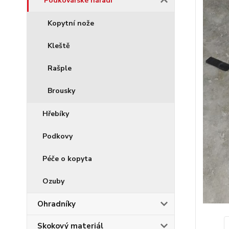
Podkovářské nářadí
Kopytní nože
Kleště
Rašple
Brousky
Hřebíky
Podkovy
Péče o kopyta
Ozuby
Ohradníky
Skokový materiál