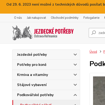
Od 29. 6. 2023 není možné z technických důvodů posílat b
O nás
Jak nakupovat
Obchodní podmínky
Fotogalerie
Úvod
P
Jezdecké potřeby
Podk
Potřeby pro koně
Krmiva a vitamíny
Stájové vybavení
Podkovářské potřeby