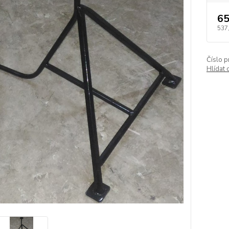
65
537
Číslo p
Hlídat 