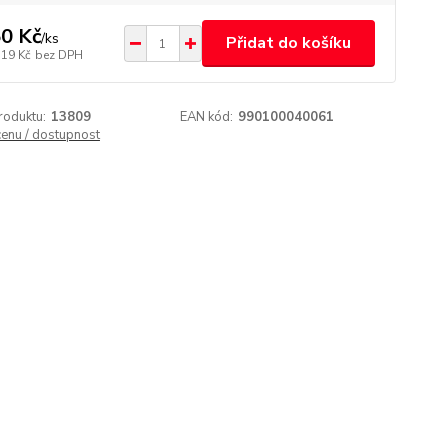
0 Kč
/
ks
Přidat do košíku
,19 Kč
bez DPH
roduktu:
13809
EAN kód:
990100040061
cenu / dostupnost