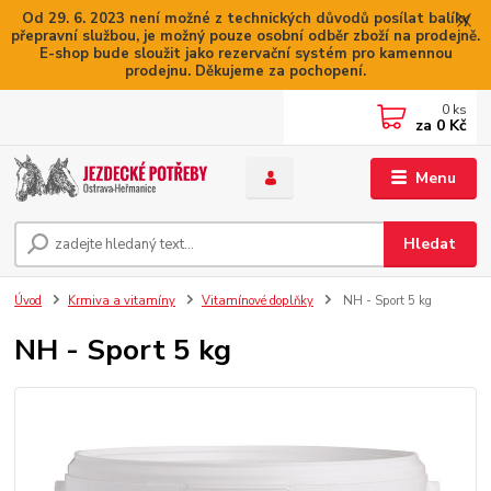
Od 29. 6. 2023 není možné z technických důvodů posílat balíky
přepravní službou, je možný pouze osobní odběr zboží na prodejně.
E-shop bude sloužit jako rezervační systém pro kamennou
prodejnu. Děkujeme za pochopení.
0
ks
za
0 Kč
Menu
Hledat
Úvod
Krmiva a vitamíny
Vitamínové doplňky
NH - Sport 5 kg
NH - Sport 5 kg