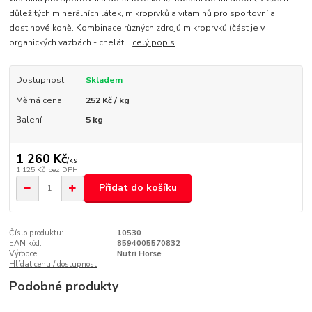
důležitých minerálních látek, mikroprvků a vitaminů pro sportovní a
dostihové koně. Kombinace různých zdrojů mikroprvků (část je v
organických vazbách - chelát...
celý popis
Dostupnost
Skladem
Měrná cena
252 Kč / kg
Balení
5 kg
1 260 Kč
/
ks
1 125 Kč
bez DPH
Přidat do košíku
Číslo produktu:
10530
EAN kód:
8594005570832
Výrobce:
Nutri Horse
Hlídat cenu / dostupnost
Podobné produkty