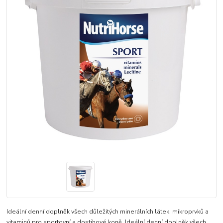
Ideální denní doplněk všech důležitých minerálních látek, mikroprvků a
vitaminů pro sportovní a dostihové koně. Ideální denní doplněk všech