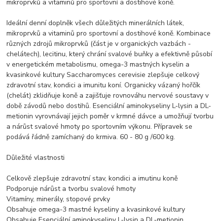
mikroprvků a vitaminů pro sportovní a dostihové koně.
Ideální denní doplněk všech důležitých minerálních látek,
mikroprvků a vitaminů pro sportovní a dostihové koně. Kombinace
různých zdrojů mikroprvků (část je v organických vazbách -
chelátech), lecitinu, který chrání svalové buňky a efektivně působí
v energetickém metabolismu, omega-3 mastných kyselin a
kvasinkové kultury Saccharomyces cerevisie zlepšuje celkový
zdravotní stav, kondici a imunitu koní. Organicky vázaný hořčík
(chelát) zklidňuje koně a zajišťuje rovnováhu nervové soustavy v
době závodů nebo dostihů. Esenciální aminokyseliny L-lysin a DL-
metionin vyrovnávají jejich poměr v krmné dávce a umožňují tvorbu
a nárůst svalové hmoty po sportovním výkonu. Přípravek se
podává řádně zamíchaný do krmiva. 60 - 80 g /600 kg.
Důležité vlastnosti
Celkově zlepšuje zdravotní stav, kondici a imutinu koně
Podporuje nárůst a tvorbu svalové hmoty
Vitamíny, minerály, stopové prvky
Obsahuje omega-3 mastné kyseliny a kvasinkové kultury
Obsahuje Esenciální aminokyseliny L-lysin a DL-metionin