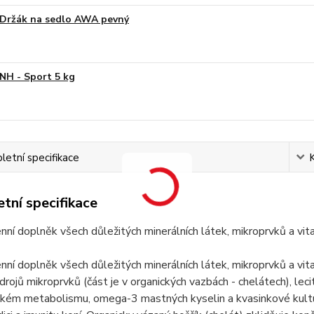
Držák na sedlo AWA pevný
NH - Sport 5 kg
etní specifikace
tní specifikace
enní doplněk všech důležitých minerálních látek, mikroprvků a vi
enní doplněk všech důležitých minerálních látek, mikroprvků a v
drojů mikroprvků (část je v organických vazbách - chelátech), leci
ckém metabolismu, omega-3 mastných kyselin a kvasinkové kultu