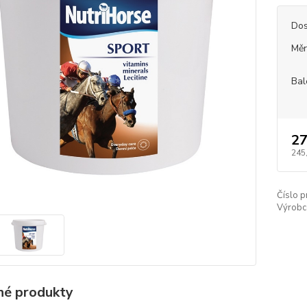
Dos
Měr
Bal
27
245
Číslo p
Výrobc
é produkty