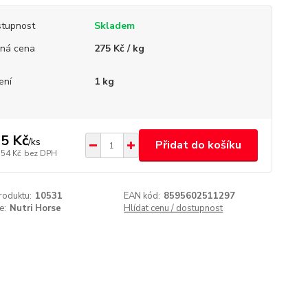
tupnost
Skladem
ná cena
275 Kč / kg
ení
1 kg
5 Kč
/
ks
Přidat do košíku
,54 Kč
bez DPH
roduktu:
10531
EAN kód:
8595602511297
e:
Nutri Horse
Hlídat cenu / dostupnost