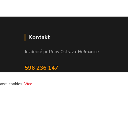
Kontakt
Jezdecké potřeby Ostrava-Heřmanice
596 236 147
Po-Pá 9:30 - 17:30
osti cookies.
Více
info@jpostrava.cz