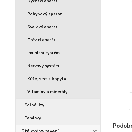
Dýchací aparát
Pohybový aparát
Svalový aparát
Trávicí aparát
Imunitní systém
Nervový systém
Kůže, srst a kopyta
Vitamíny a minerály
Solné lizy
Pamlsky
Podobn
Stájové vybavení