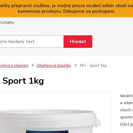
alíky přepravní službou, je možný pouze osobní odběr zboží na
kamennou prodejnu. Děkujeme za pochopení.
Kontakty
Hledat
rmiva a vitamíny
Vitamínové doplňky
NH - Sport 1kg
 Sport 1kg
Ideáln
a vita
všech 
sporto
(část j