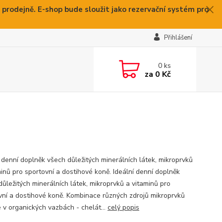
 prodejně. E-shop bude sloužit jako rezervační systém pro
Přihlášení
0
ks
za
0 Kč
í denní doplněk všech důležitých minerálních látek, mikroprvků
minů pro sportovní a dostihové koně. Ideální denní doplněk
důležitých minerálních látek, mikroprvků a vitaminů pro
vní a dostihové koně. Kombinace různých zdrojů mikroprvků
e v organických vazbách - chelát...
celý popis