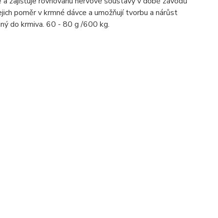
oně a zajišťuje rovnováhu nervové soustavy v době závodů
jejich poměr v krmné dávce a umožňují tvorbu a nárůst
ý do krmiva. 60 - 80 g /600 kg.