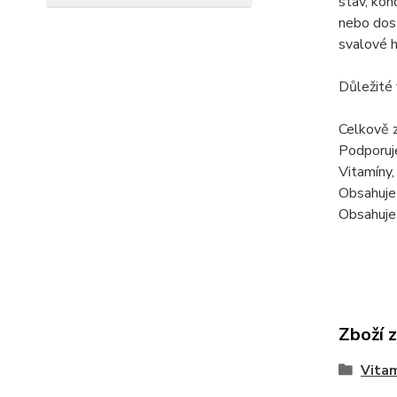
stav, kon
nebo dost
svalové h
Důležité 
Celkově z
Podporuj
Vitamíny,
Obsahuje
Obsahuje 
Zboží 
Vitam