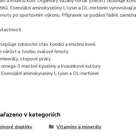
dici a imunitu koní. Organicky vázaný hořčík (chelát) zklidňuje k
ihů. Esenciální aminokyseliny L-lysin a DL-metionin vyrovnávají 
moty po sportovním výkonu. Přípravek se podává řádně zamíchan
vlastnosti
lepšuje zdravotní stav, kondici a imutinu koně
e nárůst a tvorbu svalové hmoty
 minerály, stopové prvky
 omega-3 mastné kyseliny a kvasinkové kultury
Esenciální aminokyseliny L-lysin a DL-metionin
zařazeno v kategoriích
ínové doplňky
Vitamíny a minerály