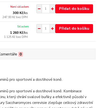
Není skladem
Přidat do košíku
300 Kč
/
ks
247,93 Kč
bez DPH
Skladem
Přidat do košíku
1 260 Kč
/
ks
1 125 Kč
bez DPH
Komentáře
0
taminů pro sportovní a dostihové koně.
itaminů pro sportovní a dostihové koně. Kombinace
tinu, který chrání svalové buňky a efektivně působí v
ry Saccharomyces cerevisie zlepšuje celkový zdravotní