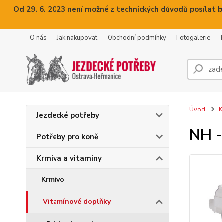
Od 29. 6. 2023 není možné z technických důvodů posílat b
O nás
Jak nakupovat
Obchodní podmínky
Fotogalerie
Úvod
K
Jezdecké potřeby
NH -
Potřeby pro koně
Krmiva a vitamíny
Krmivo
Vitamínové doplňky