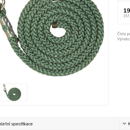
19
157
Číslo p
Výrobc
etní specifikace