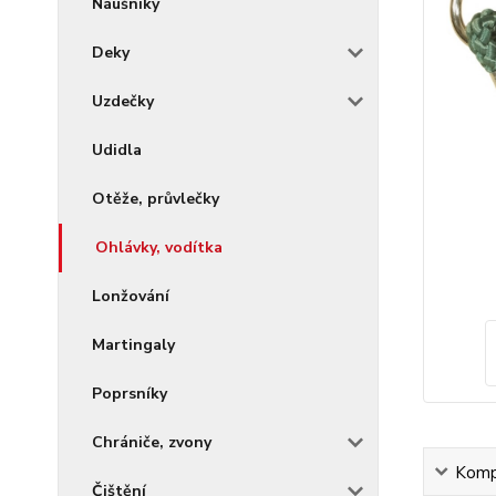
Náušníky
Deky
Uzdečky
Udidla
Otěže, průvlečky
Ohlávky, vodítka
Lonžování
Martingaly
Poprsníky
Chrániče, zvony
Kompl
Čištění