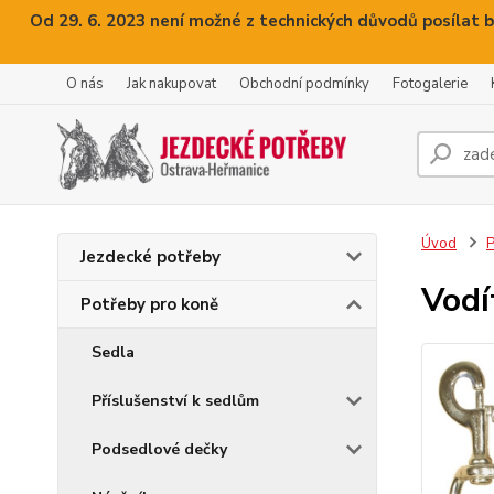
Od 29. 6. 2023 není možné z technických důvodů posílat b
O nás
Jak nakupovat
Obchodní podmínky
Fotogalerie
Úvod
P
Jezdecké potřeby
Vodí
Potřeby pro koně
Sedla
Příslušenství k sedlům
Podsedlové dečky