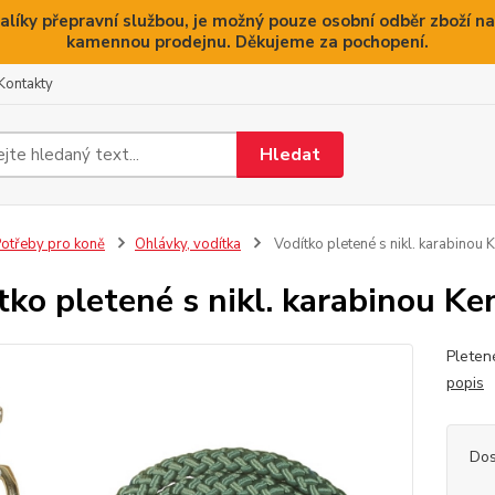
alíky přepravní službou, je možný pouze osobní odběr zboží na
kamennou prodejnu. Děkujeme za pochopení.
Kontakty
Hledat
otřeby pro koně
Ohlávky, vodítka
Vodítko pletené s nikl. karabinou 
tko pletené s nikl. karabinou Ke
Pleten
popis
Dos