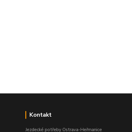
Kontakt
Jezdecké potřeby Ostrava-Heřmanice