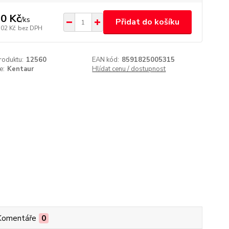
0 Kč
/
ks
Přidat do košíku
,02 Kč
bez DPH
roduktu:
12560
EAN kód:
8591825005315
e:
Kentaur
Hlídat cenu / dostupnost
Komentáře
0