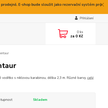
 prodejně. E-shop bude sloužit jako rezervační systém pro
Přihlášení
0
ks
za
0 Kč
Kentaur
ntaur
é vodítko s niklovou karabinou, délka 2,3 m. Různé barvy.
celý
tupnost
Skladem