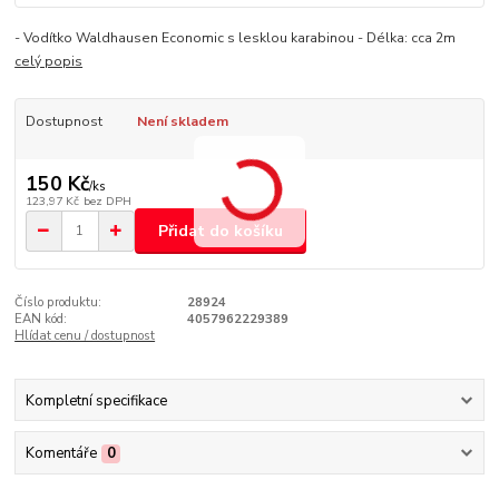
- Vodítko Waldhausen Economic s lesklou karabinou - Délka: cca 2m
celý popis
Dostupnost
Není skladem
150 Kč
/
ks
123,97 Kč
bez DPH
Přidat do košíku
Číslo produktu:
28924
EAN kód:
4057962229389
Hlídat cenu / dostupnost
Kompletní specifikace
Komentáře
0