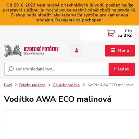
Od 29. 6. 2023 není možné z technických důvodů posílat balíky
přepravní službou, je možný pouze osobní odběr zboží na prodejně.
E-shop bude sloužit jako rezervační systém pro kamennou
prodejnu. Děkujeme za pochopení.
0
ks
za
0 Kč
Menu
Hledat
Úvod
Potřeby pro koně
Ohlávky, vodítka
Vodítko AWA ECO malinová
Vodítko AWA ECO malinová