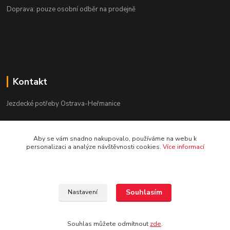
Doprava: pouze osobní odběr na prodejně
Kontakt
Jezdecké potřeby Ostrava-Heřmanice
596 236 147
Aby se vám snadno nakupovalo, používáme na webu k
Po-Pá 9:30 - 17:30
personalizaci a analýze návštěvnosti cookies.
Více informací
info@jpostrava.cz
Souhlasím
Nastavení
Souhlas můžete odmítnout
zde
.