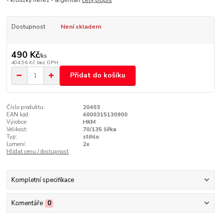
- kroužky nerez - argentan
celý popis
Dostupnost
Není skladem
490 Kč
/
ks
404,96 Kč
bez DPH
Přidat do košíku
Číslo produktu:
20403
EAN kód:
4000315130900
Výrobce:
HKM
Velikost:
70/135 šířka
Typ:
stihlo
Lomení:
2x
Hlídat cenu / dostupnost
Kompletní specifikace
Komentáře
0