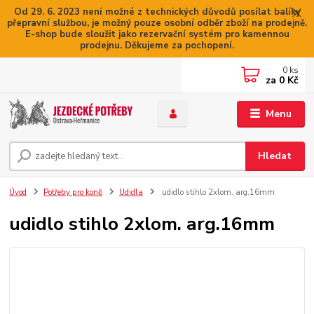
Od 29. 6. 2023 není možné z technických důvodů posílat balíky
přepravní službou, je možný pouze osobní odběr zboží na prodejně.
E-shop bude sloužit jako rezervační systém pro kamennou
prodejnu. Děkujeme za pochopení.
0
ks
za
0 Kč
Menu
Hledat
Úvod
Potřeby pro koně
Udidla
udidlo stihlo 2xlom. arg.16mm
udidlo stihlo 2xlom. arg.16mm