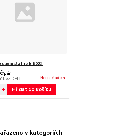
e samostatné k 6023
č
/
pár
Není skladem
Kč
bez DPH
Přidat do košíku
zařazeno v kategoriích