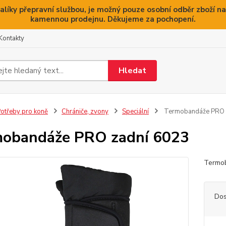
alíky přepravní službou, je možný pouze osobní odběr zboží na
kamennou prodejnu. Děkujeme za pochopení.
Kontakty
Hledat
otřeby pro koně
Chrániče, zvony
Speciální
Termobandáže PRO 
obandáže PRO zadní 6023
Termo
Dos