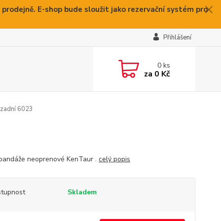
 prodejně. E-shop bude sloužit jako rezervační systém pro
Přihlášení
0
ks
za
0 Kč
zadní 6023
bandáže neoprenové KenTaur .
celý popis
tupnost
Skladem