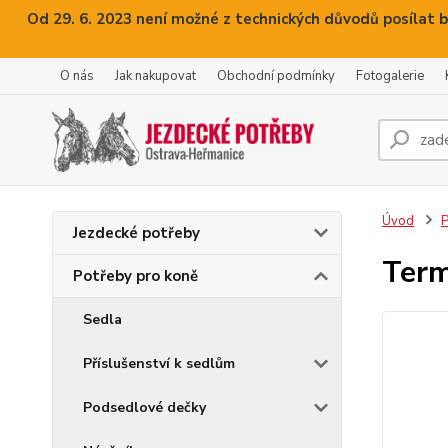
Od 29. 6. 2023 není možné z technických důvodů posílat b
O nás
Jak nakupovat
Obchodní podmínky
Fotogalerie
Úvod
P
Jezdecké potřeby
Term
Potřeby pro koně
Sedla
Příslušenství k sedlům
Podsedlové dečky