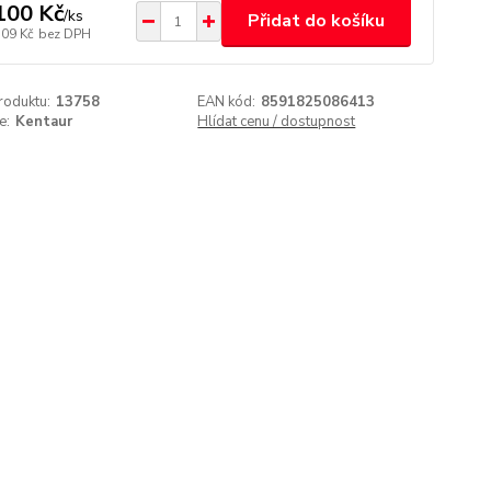
100 Kč
/
ks
Přidat do košíku
,09 Kč
bez DPH
roduktu:
13758
EAN kód:
8591825086413
e:
Kentaur
Hlídat cenu / dostupnost