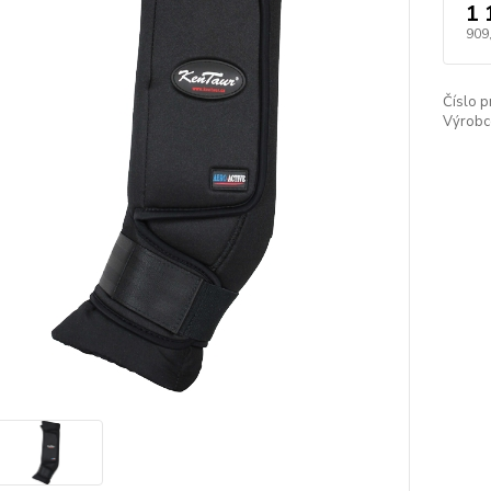
1 
909
Číslo p
Výrobc