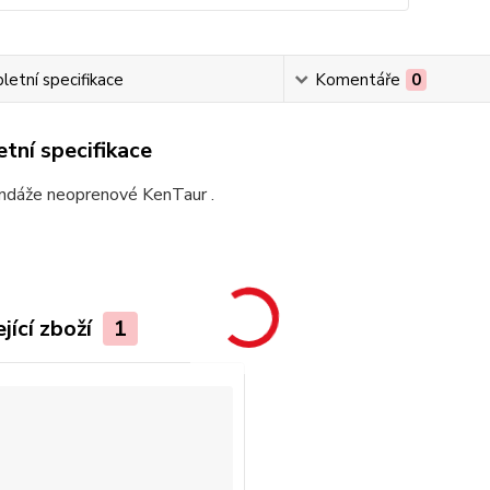
etní specifikace
Komentáře
0
tní specifikace
dáže neoprenové KenTaur .
jící zboží
1