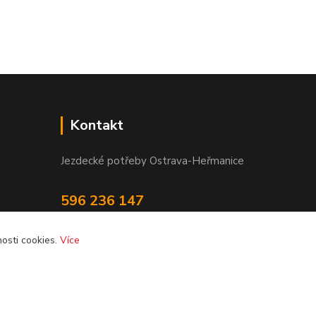
Kontakt
Jezdecké potřeby Ostrava-Heřmanice
596 236 147
Po-Pá 9:30 - 17:30
osti cookies.
Více
info@jpostrava.cz