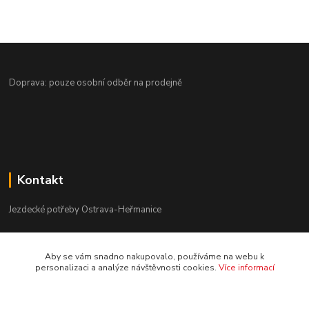
Doprava: pouze osobní odběr na prodejně
Kontakt
Jezdecké potřeby Ostrava-Heřmanice
596 236 147
Aby se vám snadno nakupovalo, používáme na webu k
Po-Pá 9:30 - 17:30
personalizaci a analýze návštěvnosti cookies.
Více informací
info@jpostrava.cz