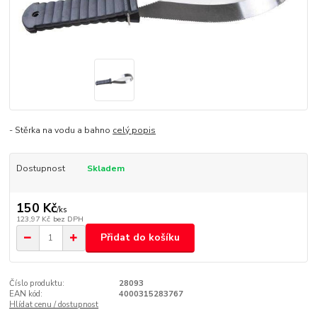
- Stěrka na vodu a bahno
celý popis
Dostupnost
Skladem
150 Kč
/
ks
123,97 Kč
bez DPH
Přidat do košíku
Číslo produktu:
28093
EAN kód:
4000315283767
Hlídat cenu / dostupnost