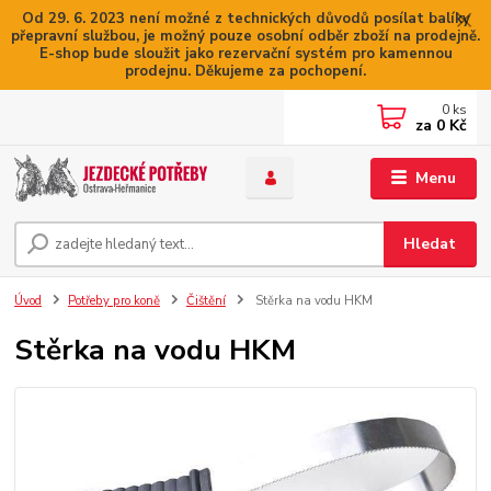
Od 29. 6. 2023 není možné z technických důvodů posílat balíky
přepravní službou, je možný pouze osobní odběr zboží na prodejně.
E-shop bude sloužit jako rezervační systém pro kamennou
prodejnu. Děkujeme za pochopení.
0
ks
za
0 Kč
Menu
Hledat
Úvod
Potřeby pro koně
Čištění
Stěrka na vodu HKM
Stěrka na vodu HKM