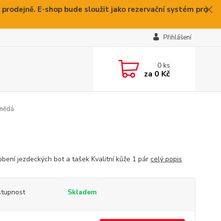
 prodejně. E-shop bude sloužit jako rezervační systém pro
Přihlášení
0
ks
za
0 Kč
hnědá
obení jezdeckých bot a tašek Kvalitní kůže 1 pár
celý popis
tupnost
Skladem