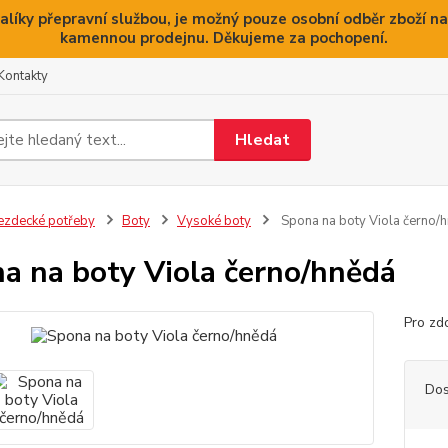
alíky přepravní službou, je možný pouze osobní odběr zboží na
kamennou prodejnu. Děkujeme za pochopení.
Kontakty
Hledat
ezdecké potřeby
Boty
Vysoké boty
Spona na boty Viola černo/
a na boty Viola černo/hnědá
Pro zd
Dos