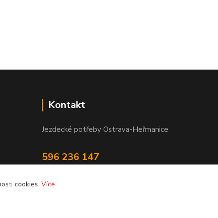
Kontakt
Jezdecké potřeby Ostrava-Heřmanice
596 236 147
Po-Pá 9:30 - 17:30
osti cookies.
Více
info@jpostrava.cz