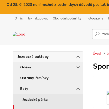
Od 29. 6. 2023 není možné z technických důvodů posílat b
O nás
Jak nakupovat
Obchodní podmínky
Fotogalerie
Úvod
J
Jezdecké potřeby
Spon
Oděvy
Ostruhy, řemínky
Boty
Jezdecké pérka