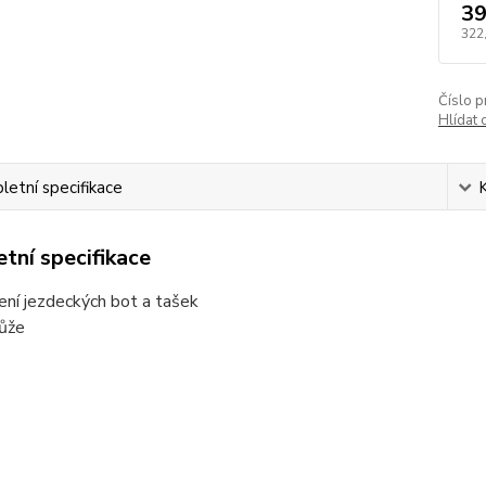
39
322
Číslo p
Hlídat 
etní specifikace
tní specifikace
ní jezdeckých bot a tašek
kůže