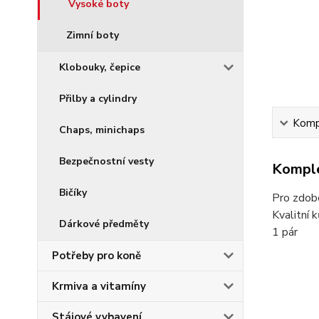
Vysoké boty
Zimní boty
Klobouky, čepice
Přilby a cylindry
Kompl
Chaps, minichaps
Bezpečnostní vesty
Komple
Bičíky
Pro zdobe
Kvalitní 
Dárkové předměty
1 pár
Potřeby pro koně
Krmiva a vitamíny
Stájové vybavení