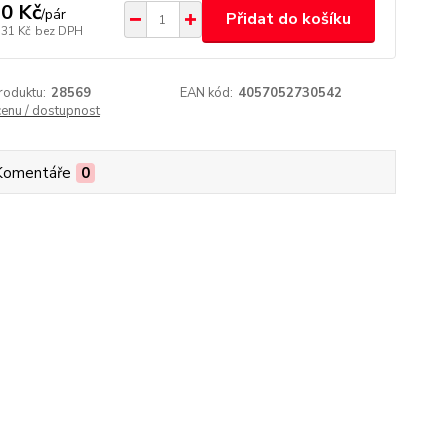
0 Kč
/
pár
Přidat do košíku
,31 Kč
bez DPH
roduktu:
28569
EAN kód:
4057052730542
cenu / dostupnost
Komentáře
0