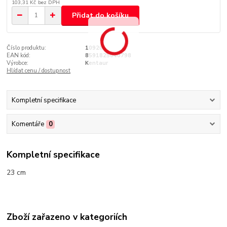
103,31 Kč
bez DPH
Přidat do košíku
Číslo produktu:
10920
EAN kód:
8591825040798
Výrobce:
Kentaur
Hlídat cenu / dostupnost
Kompletní specifikace
Komentáře
0
Kompletní specifikace
23 cm
Zboží zařazeno v kategoriích