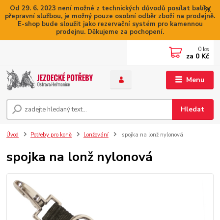
Od 29. 6. 2023 není možné z technických důvodů posílat balíky
přepravní službou, je možný pouze osobní odběr zboží na prodejně.
E-shop bude sloužit jako rezervační systém pro kamennou
prodejnu. Děkujeme za pochopení.
0
ks
za
0 Kč
Menu
Hledat
Úvod
Potřeby pro koně
Lonžování
spojka na lonž nylonová
spojka na lonž nylonová