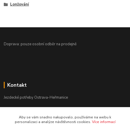
Lonžování
Doprava: pouze osobní odběr na prodejně
Kontakt
Jezdecké potřeby Ostrava-Heřmanice
596 236 147
Aby se vám snadno nakupovalo, používáme na webu k
Po-Pá 9:30 - 17:30
personalizaci a analýze návštěvnosti cookies.
Více informací
info@jpostrava.cz