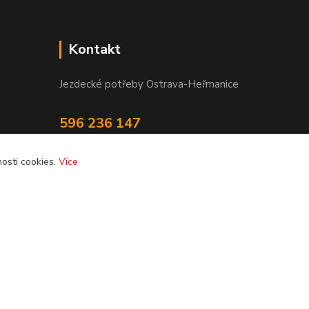
Kontakt
Jezdecké potřeby Ostrava-Heřmanice
596 236 147
Po-Pá 9:30 - 17:30
osti cookies.
Více
info@jpostrava.cz
Vytvořeno na
Eshop-rychle.cz