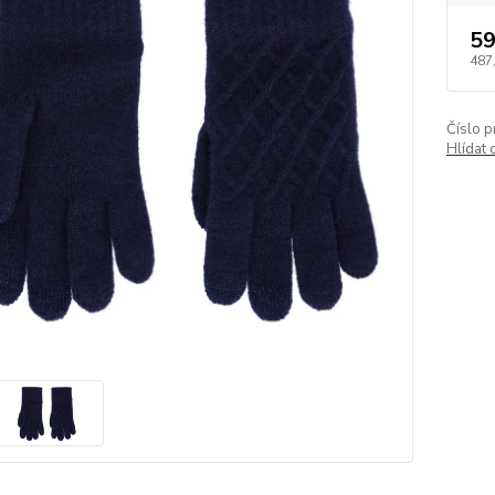
59
487
Číslo p
Hlídat 