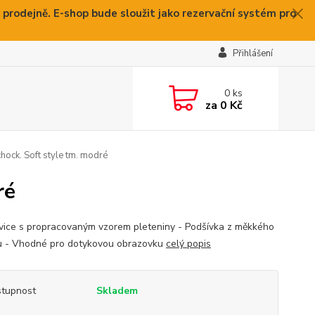
 prodejně. E-shop bude sloužit jako rezervační systém pro
Přihlášení
0
ks
za
0 Kč
hock. Soft style tm. modré
ré
vice s propracovaným vzorem pleteniny - Podšívka z měkkého
 - Vhodné pro dotykovou obrazovku
celý popis
tupnost
Skladem