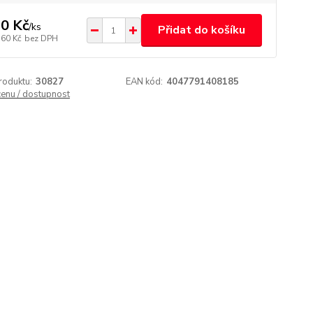
0 Kč
/
ks
Přidat do košíku
,60 Kč
bez DPH
roduktu:
30827
EAN kód:
4047791408185
cenu / dostupnost