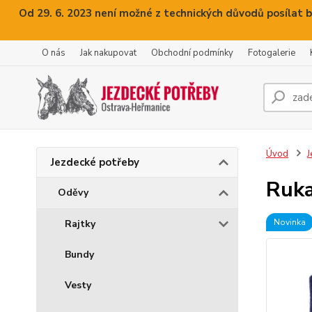
Od 29. 6. 2023 není možné z technických důvodů posílat b
O nás
Jak nakupovat
Obchodní podmínky
Fotogalerie
Úvod
J
Jezdecké potřeby
Ruka
Oděvy
Novinka
Rajtky
Bundy
Vesty