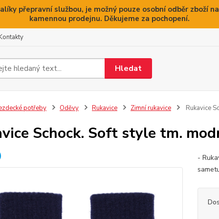
alíky přepravní službou, je možný pouze osobní odběr zboží na
kamennou prodejnu. Děkujeme za pochopení.
Kontakty
Hledat
ezdecké potřeby
Oděvy
Rukavice
Zimní rukavice
Rukavice Sc
vice Schock. Soft style tm. mod
- Ruka
sametu
Dos