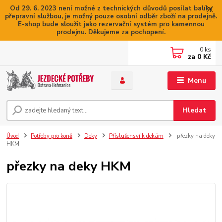
Od 29. 6. 2023 není možné z technických důvodů posílat balíky
přepravní službou, je možný pouze osobní odběr zboží na prodejně.
E-shop bude sloužit jako rezervační systém pro kamennou
prodejnu. Děkujeme za pochopení.
0
ks
za
0 Kč
Menu
Hledat
Úvod
Potřeby pro koně
Deky
Příslušensví k dekám
přezky na deky
HKM
přezky na deky HKM