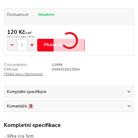
Dostupnost
Skladem
120 Kč
/
sad
99,17 Kč
bez DPH
Přidat do košíku
Číslo produktu:
12998
EAN kód:
4000315022304
Hlídat cenu / dostupnost
Kompletní specifikace
Komentáře
0
Kompletní specifikace
- šířka cca 5cm