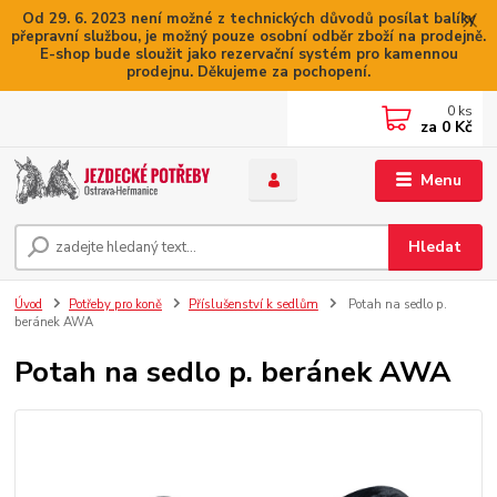
Od 29. 6. 2023 není možné z technických důvodů posílat balíky
přepravní službou, je možný pouze osobní odběr zboží na prodejně.
E-shop bude sloužit jako rezervační systém pro kamennou
prodejnu. Děkujeme za pochopení.
0
ks
za
0 Kč
Menu
Hledat
Úvod
Potřeby pro koně
Příslušenství k sedlům
Potah na sedlo p.
beránek AWA
Potah na sedlo p. beránek AWA