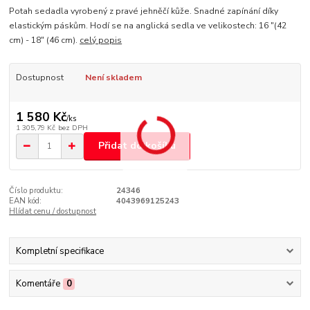
Potah sedadla vyrobený z pravé jehněčí kůže. Snadné zapínání díky
elastickým páskům. Hodí se na anglická sedla ve velikostech: 16 "(42
cm) - 18" (46 cm).
celý popis
Dostupnost
Není skladem
1 580 Kč
/
ks
1 305,79 Kč
bez DPH
Přidat do košíku
Číslo produktu:
24346
EAN kód:
4043969125243
Hlídat cenu / dostupnost
Kompletní specifikace
Komentáře
0