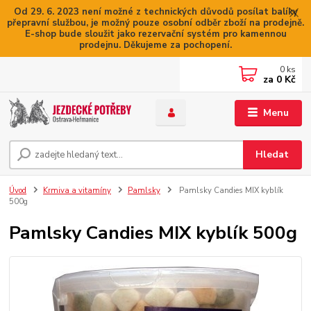
Od 29. 6. 2023 není možné z technických důvodů posílat balíky
přepravní službou, je možný pouze osobní odběr zboží na prodejně.
E-shop bude sloužit jako rezervační systém pro kamennou
prodejnu. Děkujeme za pochopení.
0
ks
za
0 Kč
Menu
Hledat
Úvod
Krmiva a vitamíny
Pamlsky
Pamlsky Candies MIX kyblík
500g
Pamlsky Candies MIX kyblík 500g