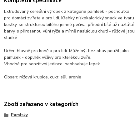
Kompletní specifikace
Extrudovaný cereální výrobek z kategorie pamlsek - pochoutka
pro domácí zvířata a pro lidi. Křehký nízkokalorický snack ve tvaru
kostky, se strukturou bílého jemné pečiva, přírodní bílé až nazlátlé
barvy, s přirozenou vůní rýže a mírně nasládlou chutí - růžové jsou
sladké.
Určen hlavně pro koně a pro lidi. Může být bez obav použit jako
pamlsek - doplněk výživy pro kterékoli zvíře.
Vhodné pro senzitivní jedince, neobsahuje lepek.
Obsah: rýžová krupice, cukr, sůl, aronie
Zboží zařazeno v kategoriích
Pamlsky