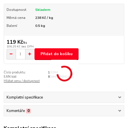
Dostupnost
Skladem
Měrná cena
238 Kč / kg
Balení
0.5 kg
119 Kč
/
ks
106,25 Kč
bez DPH
Přidat do košíku
Číslo produktu:
13294
EAN kód:
8594046841625
Hlídat cenu / dostupnost
Kompletní specifikace
Komentáře
0