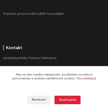
Doprava: pouze osobní odběr na prodejně
Kontakt
Jezdecké potřeby Ostrava-Heřmanice
596 236 147
Aby se vám snadno nakupovalo, používáme na webu k
Po-Pá 9:30 - 17:30
personalizaci a analýze návštěvnosti cookies.
Více informací
info@jpostrava.cz
Souhlasím
Nastavení