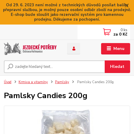
Od 29. 6. 2023 není možné z technických důvodů posílat balíky
přepravní službou, je možný pouze osobní odběr zboží na prodejně.
E-shop bude sloužit jako rezervační systém pro kamennou
prodejnu. Děkujeme za pochopení.
0
ks
za
0 Kč
Menu
Hledat
Úvod
Krmiva a vitamíny
Pamlsky
Pamlsky Candies 200g
Pamlsky Candies 200g