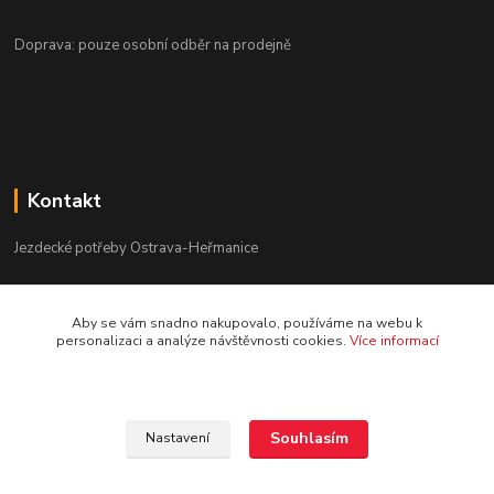
Doprava: pouze osobní odběr na prodejně
Kontakt
Jezdecké potřeby Ostrava-Heřmanice
596 236 147
Aby se vám snadno nakupovalo, používáme na webu k
Po-Pá 9:30 - 17:30
personalizaci a analýze návštěvnosti cookies.
Více informací
info@jpostrava.cz
Souhlasím
Nastavení