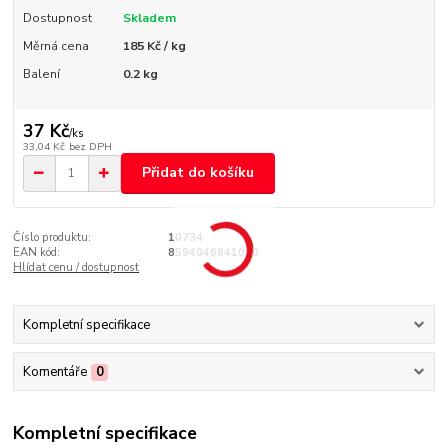
Dostupnost
Skladem
Měrná cena
185 Kč / kg
Balení
0.2 kg
37 Kč
/
ks
33,04 Kč
bez DPH
Přidat do košíku
Číslo produktu:
10734
EAN kód:
8594046841090
Hlídat cenu / dostupnost
Kompletní specifikace
Komentáře
0
Kompletní specifikace