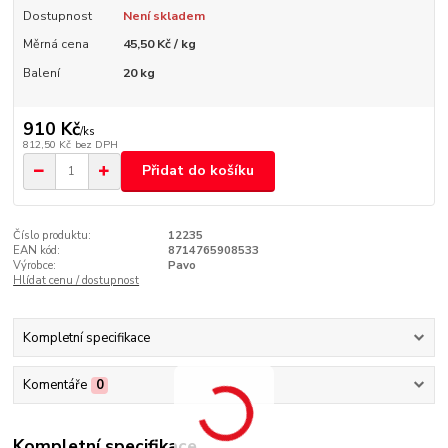
Dostupnost
Není skladem
Měrná cena
45,50 Kč / kg
Balení
20 kg
910 Kč
/
ks
812,50 Kč
bez DPH
Přidat do košíku
Číslo produktu:
12235
EAN kód:
8714765908533
Výrobce:
Pavo
Hlídat cenu / dostupnost
Kompletní specifikace
Komentáře
0
Kompletní specifikace