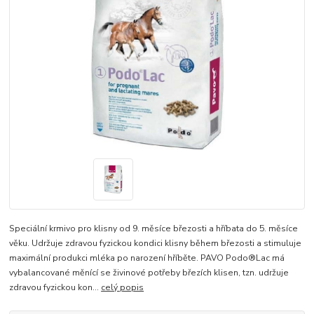
Speciální krmivo pro klisny od 9. měsíce březosti a hříbata do 5. měsíce
věku. Udržuje zdravou fyzickou kondici klisny během březosti a stimuluje
maximální produkci mléka po narození hříběte. PAVO Podo®Lac má
vybalancované měnící se živinové potřeby březích klisen, tzn. udržuje
zdravou fyzickou kon...
celý popis