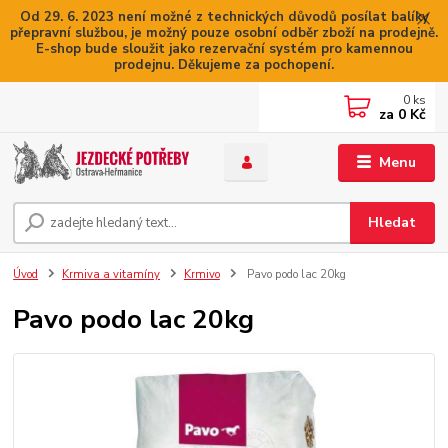
Od 29. 6. 2023 není možné z technických důvodů posílat balíky
přepravní službou, je možný pouze osobní odběr zboží na prodejně.
E-shop bude sloužit jako rezervační systém pro kamennou
prodejnu. Děkujeme za pochopení.
0
ks
za
0 Kč
Menu
Hledat
Úvod
Krmiva a vitamíny
Krmivo
Pavo podo lac 20kg
Pavo podo lac 20kg