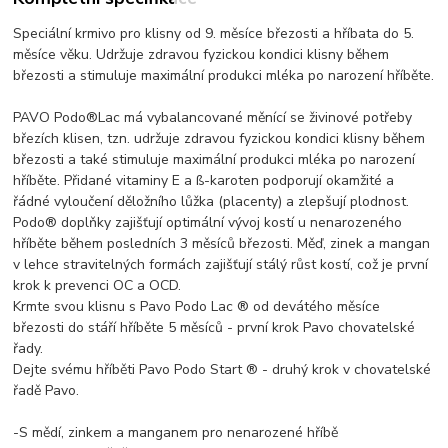
Speciální krmivo pro klisny od 9. měsíce březosti a hříbata do 5.
měsíce věku. Udržuje zdravou fyzickou kondici klisny během
březosti a stimuluje maximální produkci mléka po narození hříběte.
PAVO Podo®Lac má vybalancované měnící se živinové potřeby
březích klisen, tzn. udržuje zdravou fyzickou kondici klisny během
březosti a také stimuluje maximální produkci mléka po narození
hříběte. Přidané vitaminy E a ß-karoten podporují okamžité a
řádné vyloučení děložního lůžka (placenty) a zlepšují plodnost.
Podo® doplňky zajišťují optimální vývoj kostí u nenarozeného
hříběte během posledních 3 měsíců březosti. Měď, zinek a mangan
v lehce stravitelných formách zajišťují stálý růst kostí, což je první
krok k prevenci OC a OCD.
Krmte svou klisnu s Pavo Podo Lac ® od devátého měsíce
březosti do stáří hříběte 5 měsíců - první krok Pavo chovatelské
řady.
Dejte svému hříběti Pavo Podo Start ® - druhý krok v chovatelské
řadě Pavo.
-S mědí, zinkem a manganem pro nenarozené hříbě